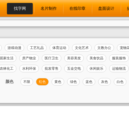
找字网
名片制作
在线印章
盘面设计
游戏动漫
工艺礼品
体育运动
文化艺术
文教办公
宠物
居家生活
房产物业
医疗卫生
美容美发
美食饮品
服装服饰
农林化工
水利环保
批发零售
五金交电
休闲娱乐
运输物流
颜色
不限
红色
黄色
绿色
蓝色
灰色
白色