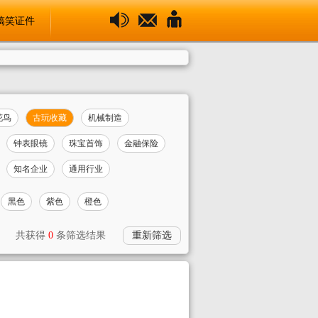
搞笑证件
花鸟
古玩收藏
机械制造
钟表眼镜
珠宝首饰
金融保险
知名企业
通用行业
黑色
紫色
橙色
共获得
0
条筛选结果
重新筛选