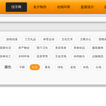
找字网
名片制作
在线印章
盘面设计
游戏动漫
工艺礼品
体育运动
文化艺术
文教办公
宠物
居家生活
房产物业
医疗卫生
美容美发
美食饮品
服装服饰
农林化工
水利环保
批发零售
五金交电
休闲娱乐
运输物流
颜色
不限
红色
黄色
绿色
蓝色
灰色
白色