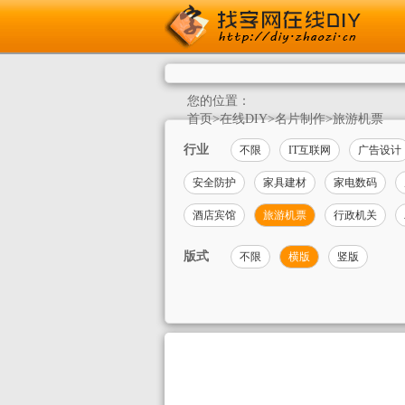
您的位置：
首页
>
在线DIY
>
名片制作
>
旅游机票
行业
不限
IT互联网
广告设计
安全防护
家具建材
家电数码
酒店宾馆
旅游机票
行政机关
版式
不限
横版
竖版