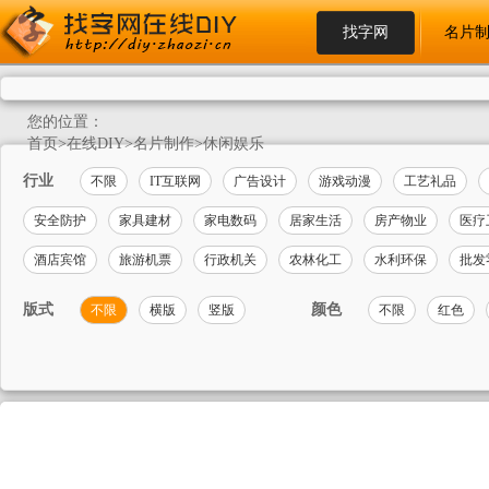
找字网
名片
您的位置：
首页
>
在线DIY
>
名片制作
>
休闲娱乐
行业
不限
IT互联网
广告设计
游戏动漫
工艺礼品
安全防护
家具建材
家电数码
居家生活
房产物业
医疗
酒店宾馆
旅游机票
行政机关
农林化工
水利环保
批发
版式
颜色
不限
横版
竖版
不限
红色