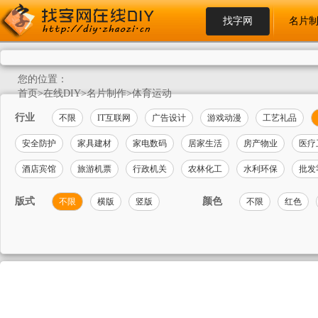
找字网
名片
您的位置：
首页
>
在线DIY
>
名片制作
>
体育运动
行业
不限
IT互联网
广告设计
游戏动漫
工艺礼品
安全防护
家具建材
家电数码
居家生活
房产物业
医疗
酒店宾馆
旅游机票
行政机关
农林化工
水利环保
批发
版式
颜色
不限
横版
竖版
不限
红色