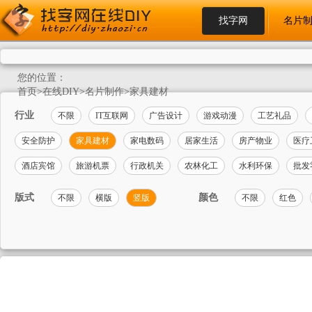
找字网
名片
您的位置：
首页
>
在线DIY
>
名片制作
>
家具建材
行业
不限
IT互联网
广告设计
游戏动漫
工艺礼品
安全防护
家具建材
家电数码
居家生活
房产物业
医疗
酒店宾馆
旅游机票
行政机关
农林化工
水利环保
批发
版式
颜色
不限
横版
竖版
不限
红色