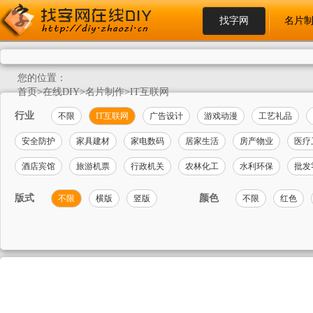
找字网
名片
您的位置：
首页
>
在线DIY
>
名片制作
>
IT互联网
行业
不限
IT互联网
广告设计
游戏动漫
工艺礼品
安全防护
家具建材
家电数码
居家生活
房产物业
医疗
酒店宾馆
旅游机票
行政机关
农林化工
水利环保
批发
版式
颜色
不限
横版
竖版
不限
红色