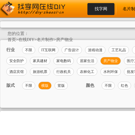
找字网
名片
您的位置：
首页
>
在线DIY
>
名片制作
>
房产物业
行业
不限
IT互联网
广告设计
游戏动漫
工艺礼品
安全防护
家具建材
家电数码
居家生活
房产物业
医疗
酒店宾馆
旅游机票
行政机关
农林化工
水利环保
批发
版式
颜色
不限
横版
竖版
不限
红色