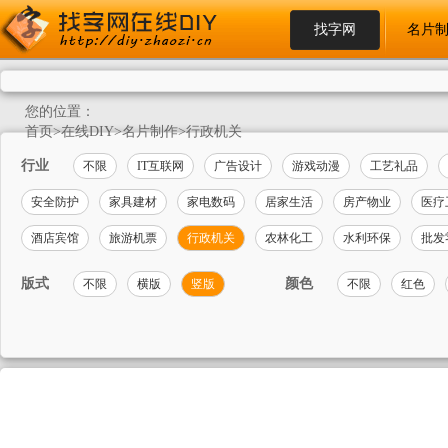
找字网
名片
您的位置：
首页
>
在线DIY
>
名片制作
>
行政机关
行业
不限
IT互联网
广告设计
游戏动漫
工艺礼品
安全防护
家具建材
家电数码
居家生活
房产物业
医疗
酒店宾馆
旅游机票
行政机关
农林化工
水利环保
批发
版式
颜色
不限
横版
竖版
不限
红色