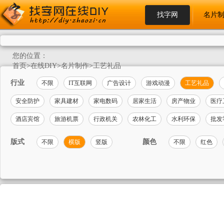
找字网
名片
您的位置：
首页
>
在线DIY
>
名片制作
>
工艺礼品
行业
不限
IT互联网
广告设计
游戏动漫
工艺礼品
安全防护
家具建材
家电数码
居家生活
房产物业
医疗
酒店宾馆
旅游机票
行政机关
农林化工
水利环保
批发
版式
颜色
不限
横版
竖版
不限
红色