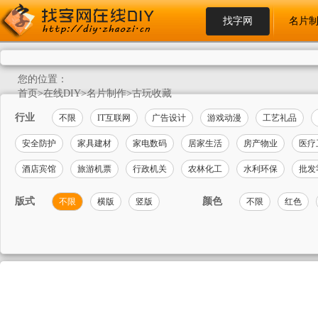
找字网
名片
您的位置：
首页
>
在线DIY
>
名片制作
>
古玩收藏
行业
不限
IT互联网
广告设计
游戏动漫
工艺礼品
安全防护
家具建材
家电数码
居家生活
房产物业
医疗
酒店宾馆
旅游机票
行政机关
农林化工
水利环保
批发
版式
颜色
不限
横版
竖版
不限
红色