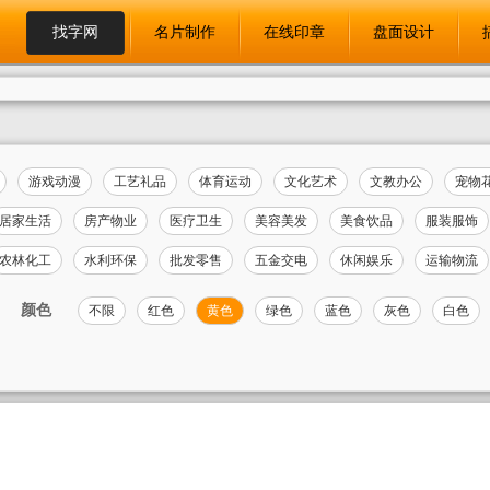
找字网
名片制作
在线印章
盘面设计
游戏动漫
工艺礼品
体育运动
文化艺术
文教办公
宠物
居家生活
房产物业
医疗卫生
美容美发
美食饮品
服装服饰
农林化工
水利环保
批发零售
五金交电
休闲娱乐
运输物流
颜色
不限
红色
黄色
绿色
蓝色
灰色
白色