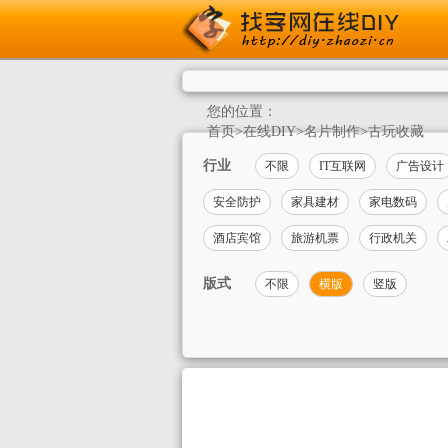
您的位置：
首页
>
在线DIY
>
名片制作
>
古玩收藏
行业
不限
IT互联网
广告设计
安全防护
家具建材
家电数码
酒店宾馆
旅游机票
行政机关
版式
不限
横版
竖版