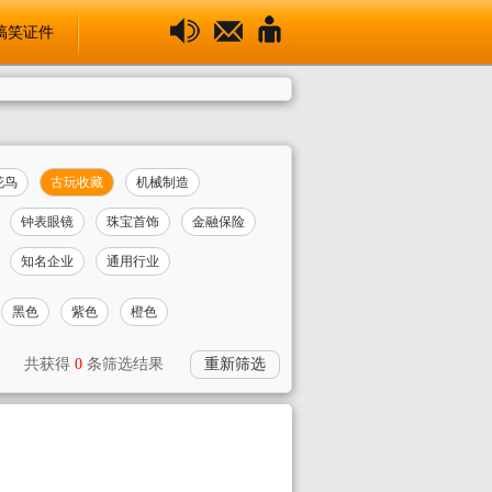
搞笑证件
花鸟
古玩收藏
机械制造
钟表眼镜
珠宝首饰
金融保险
知名企业
通用行业
黑色
紫色
橙色
共获得
0
条筛选结果
重新筛选