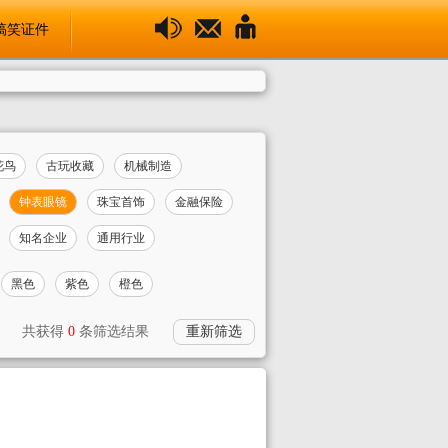
搞笑证件
花鸟
古玩收藏
机械制造
钟表眼镜
珠宝首饰
金融保险
知名企业
通用行业
黑色
紫色
橙色
共获得
0
条筛选结果
重新筛选