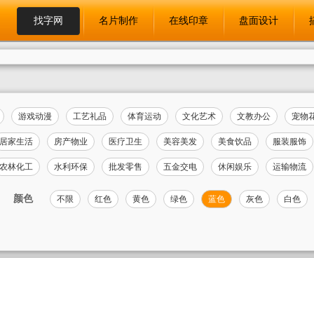
找字网
名片制作
在线印章
盘面设计
游戏动漫
工艺礼品
体育运动
文化艺术
文教办公
宠物
居家生活
房产物业
医疗卫生
美容美发
美食饮品
服装服饰
农林化工
水利环保
批发零售
五金交电
休闲娱乐
运输物流
颜色
不限
红色
黄色
绿色
蓝色
灰色
白色