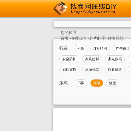
您的位置：
首页
>
在线DIY
>
名片制作
>
钟表眼镜
行业
不限
IT互联网
广告设计
安全防护
家具建材
家电数码
酒店宾馆
旅游机票
行政机关
版式
不限
横版
竖版