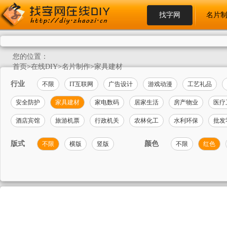
找字网
名片
您的位置：
首页
>
在线DIY
>
名片制作
>
家具建材
行业
不限
IT互联网
广告设计
游戏动漫
工艺礼品
安全防护
家具建材
家电数码
居家生活
房产物业
医疗
酒店宾馆
旅游机票
行政机关
农林化工
水利环保
批发
版式
颜色
不限
横版
竖版
不限
红色