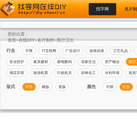
找字网
名片
您的位置：
首页
>
在线DIY
>
名片制作
>
医疗卫生
行业
不限
IT互联网
广告设计
游戏动漫
工艺礼品
安全防护
家具建材
家电数码
居家生活
房产物业
医疗
酒店宾馆
旅游机票
行政机关
农林化工
水利环保
批发
版式
颜色
不限
横版
竖版
不限
红色