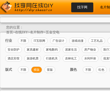
找字网
名片
您的位置：
首页
>
在线DIY
>
名片制作
>
五金交电
行业
不限
IT互联网
广告设计
游戏动漫
工艺礼品
安全防护
家具建材
家电数码
居家生活
房产物业
医疗
酒店宾馆
旅游机票
行政机关
农林化工
水利环保
批发
版式
颜色
不限
横版
竖版
不限
红色