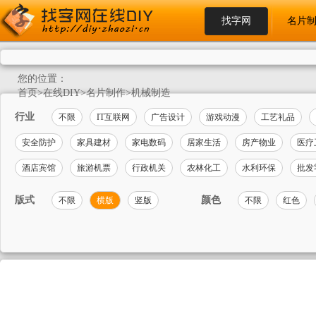
找字网
名片
您的位置：
首页
>
在线DIY
>
名片制作
>
机械制造
行业
不限
IT互联网
广告设计
游戏动漫
工艺礼品
安全防护
家具建材
家电数码
居家生活
房产物业
医疗
酒店宾馆
旅游机票
行政机关
农林化工
水利环保
批发
版式
颜色
不限
横版
竖版
不限
红色