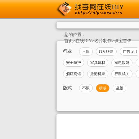
您的位置：
首页
>
在线DIY
>
名片制作
>
珠宝首饰
行业
不限
IT互联网
广告设计
安全防护
家具建材
家电数码
酒店宾馆
旅游机票
行政机关
版式
不限
横版
竖版