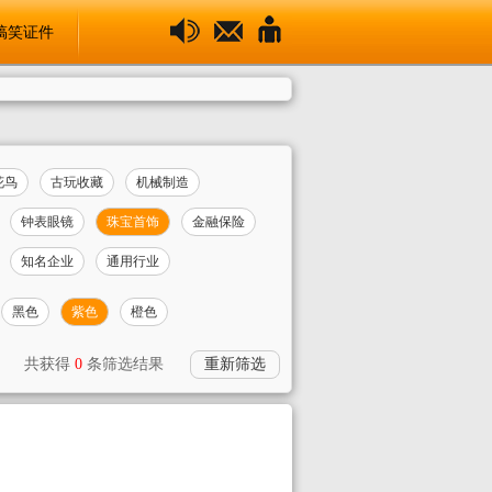
搞笑证件
花鸟
古玩收藏
机械制造
钟表眼镜
珠宝首饰
金融保险
知名企业
通用行业
黑色
紫色
橙色
共获得
0
条筛选结果
重新筛选