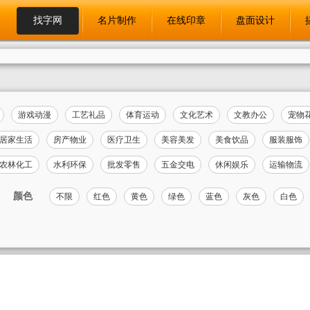
找字网
名片制作
在线印章
盘面设计
游戏动漫
工艺礼品
体育运动
文化艺术
文教办公
宠物
居家生活
房产物业
医疗卫生
美容美发
美食饮品
服装服饰
农林化工
水利环保
批发零售
五金交电
休闲娱乐
运输物流
颜色
不限
红色
黄色
绿色
蓝色
灰色
白色