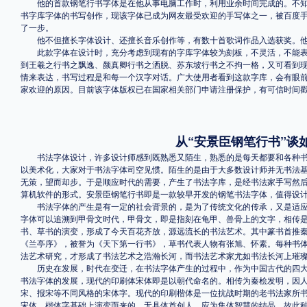
他的首款钢笔行书字体是在他从事电脑工作时，利用业余时间完成的。不知
书字库字体的书写创作，现该字体已成为网友最受欢迎的手写体之一，被百度
了一步。
他不但擅长字体设计、还擅长音乐创作等，有数十首歌词作品入选获奖。他
此款字体在设计时，充分考虑到现有的字库字体较为刻板，不灵活，不能表
到王羲之行书之飘逸、颜真卿行书之洒脱、苏东坡行书之不拘一格，又可看到
情来表达，书写过程是和每一个汉字对话。广大使用者看到这款字库，会有眼
家欢迎的原因。目前该字体版权已在国家相关部门申请注册保护，有可信时间
从“安景臣钢笔行书”谈
书法字体设计，许多设计师感到既熟悉又陌生，熟悉的是每天都要和各种书
以美术化，大家对于书法字体司空见惯。陌生的是由于大多数设计师并无书法
无策，望而却步。于是顺应时代的需要，产生了书法字库，是经书法家手写然
算机软件的形式。安景臣钢笔行书即是一款较早开发的钢笔书法字体，值得设
书法字体的产生是有一定的社会背景的，是为了传统文化的传承，又是适应
字体可以追溯到甲骨文时代，甲骨文，即是指刻在龟甲、兽骨上的文字，相传是
书、草书的演变，形成了今天百花齐放，源远流长的书法艺术。其中篆书首推
《兰亭序》，被誉为《天下第一行书》，草书代表人物有张旭、怀素。每种书
法艺术研究，才形成了书法艺术之浩瀚长河，而书法艺术家尤如书法长河上璀
历史在发展，时代在变迁，在书法字体产生的过程中，作为中国古代的四大
书法字体的发展，现代的印刷体宋体即是以朝代命名的。相传为秦桧发明，因
宋、报宋等不同风格的宋体字。现代的印刷楷体是一位抗战时期的老书法家所
宋体、楷体字基础上演变而来的，无具体首创人，应为集体智慧的结晶，故此