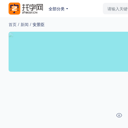
全部分类
最新字体
排行榜
教
首页
/
新闻
/
安景臣
专题
免费下载
收费下载
更多
外观
硬笔手写
更多
粗细
特粗
粗体