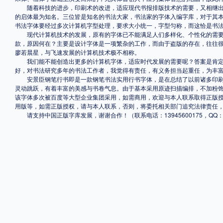
随着科技的进步，印刷术的改进，适应现代书报排版技术的需要，又相继出
的启体最为知名。三位皆是知名的书法大家，书法家的字体入编字库，对于其
书法字体要经过多次计算机字型处理，要求大小统一，字型匀称，而这恰是书
现代计算机技术的发展，原有的字体已不能满足人们多样化、个性化的需要
款，原因何在？主要是设计字体是一项繁杂的工作，而由于盗版的存在，往往
廖若晨星，与飞速发展的计算机技术极不相称。
我们能不能创造出更多的计算机字体，适应时代发展的需要呢？答案是肯定
好，对书法研究多年的书法工作者，我觉得有责任，有义务担当起重任，为丰
安景臣钢笔行书即是一款钢笔书法实用行书字体，是在总结了以前诸多印刷
灵动跳跃，有着丰富的美感与书卷气息。由于基本采用原迹扫描编排，不加粉
该字体多次被百度等大型企业集团采用，如需商用，欢迎与本人联系取得正版
用版等，如需正版授权，请与本人联系，否则，将委托相关部门追究法律责任
请支持中国正版字库发展，谢谢合作！（联系电话：13945600175，QQ：10