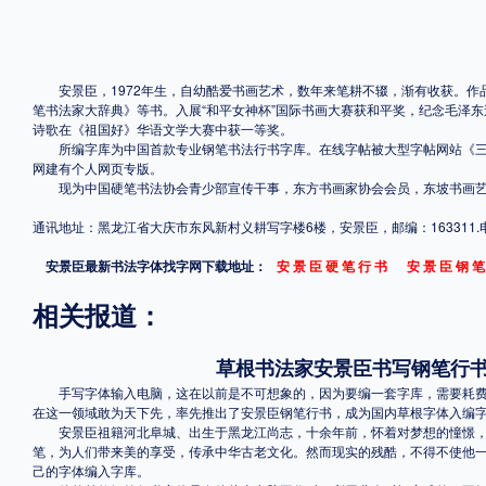
格式
安景臣，1972年生，自幼酷爱书画艺术，数年来笔耕不辍，渐有收获。作品
.TTF
.OTF
笔书法家大辞典》等书。入展“和平女神杯”国际书画大赛获和平奖，纪念毛泽东
诗歌在《祖国好》华语文学大赛中获一等奖。
所编字库为中国首款专业钢笔书法行书字库。在线字帖被大型字帖网站《三
网建有个人网页专版。
地区
现为中国硬笔书法协会青少部宣传干事，东方书画家协会会员，东坡书画艺
中国大陆
中国港澳台
更多
通讯地址：黑龙江省大庆市东风新村义耕写字楼6楼，安景臣，邮编：163311.电话：13
安景臣最新书法字体找字网下载地址：
安 景 臣 硬 笔 行 书
安 景 臣 钢 笔
相关报道：
POP字体下载
字库打包下载
海报素材下载
草根书法家安景臣书写钢笔行书
手写字体输入电脑，这在以前是不可想象的，因为要编一套字库，需要耗费
字体新闻
字体文章
字体程序
字体人物
字体网站
在这一领域敢为天下先，率先推出了安景臣钢笔行书，成为国内草根字体入编
安景臣祖籍河北阜城、出生于黑龙江尚志，十余年前，怀着对梦想的憧憬，
笔，为人们带来美的享受，传承中华古老文化。然而现实的残酷，不得不使他
己的字体编入字库。