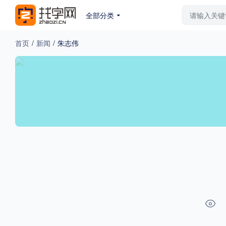
全部分类
最新字体
排行榜
教
首页
/
新闻
/
朱志伟
专题
免费下载
收费下载
更多
外观
硬笔手写
更多
粗细
特粗
粗体