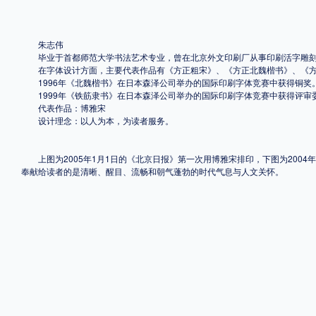
格式
朱志伟
毕业于首都师范大学书法艺术专业，曾在北京外文印刷厂从事印刷活字雕刻
.TTF
.OTF
在字体设计方面，主要代表作品有《方正粗宋》、《方正北魏楷书》、《方
1996年《北魏楷书》在日本森泽公司举办的国际印刷字体竞赛中获得铜奖
1999年《铁筋隶书》在日本森泽公司举办的国际印刷字体竞赛中获得评审
代表作品：博雅宋
地区
设计理念：以人为本，为读者服务。
中国大陆
中国港澳台
更多
上图为2005年1月1日的《北京日报》第一次用博雅宋排印，下图为2004
奉献给读者的是清晰、醒目、流畅和朝气蓬勃的时代气息与人文关怀。
POP字体下载
字库打包下载
海报素材下载
字体新闻
字体文章
字体程序
字体人物
字体网站