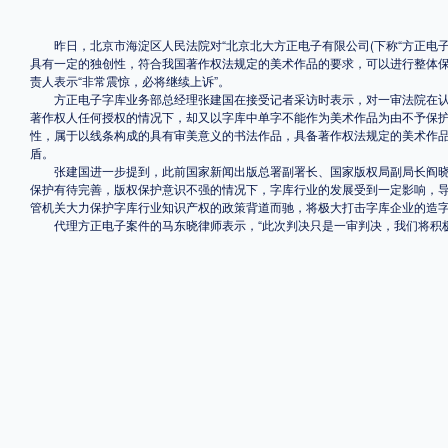
格式
昨日，北京市海淀区人民法院对“北京北大方正电子有限公司(下称“方正电子”
具有一定的独创性，符合我国著作权法规定的美术作品的要求，可以进行整体
责人表示“非常震惊，必将继续上诉”。
.TTF
.OTF
方正电子字库业务部总经理张建国在接受记者采访时表示，对一审法院在认定
著作权人任何授权的情况下，却又以字库中单字不能作为美术作品为由不予保护
性，属于以线条构成的具有审美意义的书法作品，具备著作权法规定的美术作品
盾。
地区
张建国进一步提到，此前国家新闻出版总署副署长、国家版权局副局长阎晓宏
保护有待完善，版权保护意识不强的情况下，字库行业的发展受到一定影响，导
中国大陆
中国港澳台
更多
管机关大力保护字库行业知识产权的政策背道而驰，将极大打击字库企业的造
代理方正电子案件的马东晓律师表示，“此次判决只是一审判决，我们将积极
POP字体下载
字库打包下载
海报素材下载
字体新闻
字体文章
字体程序
字体人物
字体网站