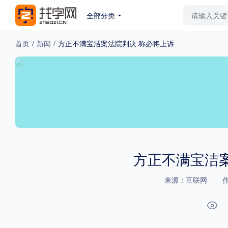
全部分类
最新字体
排行榜
教
首页
/
新闻
/
方正不满宝洁案法院判决 称必将上诉
专题
免费下载
收费下载
更多
外观
硬笔手写
更多
方正不满宝洁
来源：互联网
粗细
特粗
粗体