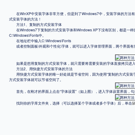
格式
在WinXP中安装字体非常方便，但是到了Windows7中，安装字体的方法
式安装字体的方法！
方法1、复制的方式安装字体
.TTF
.OTF
在Windows7下复制的方式安装字体和Windows XP下没有区别，都
C:\Windows\Fonts中。
在地址栏中输入C:\Windows\Fonts
或者控制面板\外观和个性化\字体，就可以进入字体管理界面，两个界面有
地区
中国大陆
中国港澳台
更多
如果是想用复制的方式安装字体，就只需要将需要安装的字体直接拷贝进入
方法2、用快捷方式安装字体的方法
用快捷方式安装字体的唯一好处就是节省空间，因为使用“复制的方式安装字体”会讲
方式安装字体就可以节省空间了。
POP字体下载
字库打包下载
海报素材下载
首先，在刚才的界面上点击“字体设置”（如上图），进入字体设置界面，勾选“允
找到你的字库文件夹，选择（可以选择某个字体或者多个字体）后，单击
字体新闻
字体文章
字体程序
字体人物
字体网站