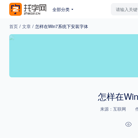
全部分类
最新字体
排行榜
教
首页
/
文章
/
怎样在Win7系统下安装字体
专题
免费下载
收费下载
更多
外观
硬笔手写
更多
怎样在Wi
来源：互联网
粗细
特粗
粗体