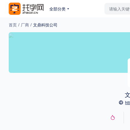
全部分类
最新字体
排行榜
教
首页
/
厂商
/
文鼎科技公司
专题
免费下载
收费下载
更多
外观
硬笔手写
更多
ht
粗细
特粗
粗体