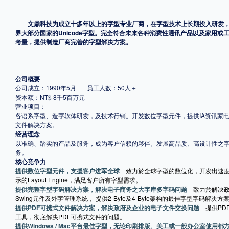
格式
文鼎科技为成立十多年以上的字型专业厂商，在字型技术上长期投入研发，开发完成
界大部分国家的Unicode字型。完全符合未来各种消费性通讯产品以及家用
考量，提供制造厂商完善的字型解决方案。
.TTF
.OTF
公司概要
地区
公司成立：1990年5月 员工人数：50人＋
资本额：NT$ 8千5百万元
中国大陆
中国港澳台
更多
营业项目：
各语系字型、造字软体研发，及技术行销。开发数位字型元件，提供IA资讯家
文件解决方案。
经营理念
以准确、踏实的产品及服务，成为客户信赖的夥伴。发展高品质、高设计性之
POP字体下载
字库打包下载
海报素材下载
务。
核心竞争力
提供数位字型元件，支援客户进军全球
致力於全球字型的数位化，开发出速
示的Layout Engine，满足客户所有字型需求。
字体新闻
字体文章
字体程序
字体人物
字体网站
提供完整字型字码解决方案，解决电子商务之大字库多字码问题
致力於解决政府
Swing元件及外字管理系统， 提供2-Byte及4-Byte架构的最佳字型字码解决方
提供PDF可携式文件解决方案，解决政府及企业的电子文件交换问题
提供P
工具，彻底解决PDF可携式文件的问题。
提供Windows / Mac平台最佳字型，无论印刷排版、美工或一般办公室使用