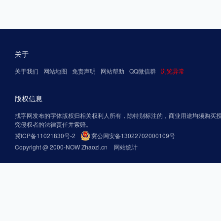
关于
关于我们
网站地图
免责声明
网站帮助
QQ微信群
浏览异常
版权信息
找字网发布的字体版权归相关权利人所有，除特别标注的，商业用途均须购买
究侵权者的法律责任并索赔。
冀ICP备11021830号-2
冀公网安备13022702000109号
Copyright @ 2000-NOW Zhaozi.cn
网站统计