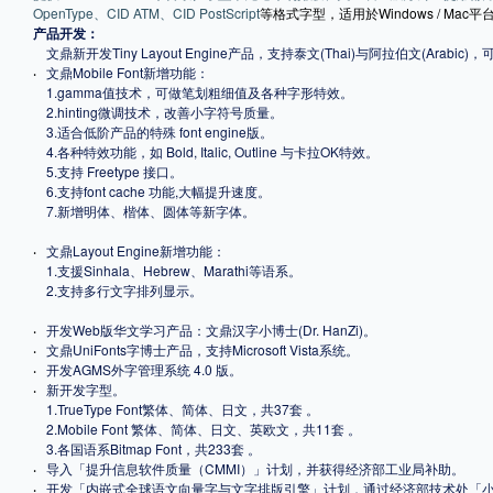
OpenType、CID ATM、CID PostScript
等格式字型，适用於Windows / M
产品开发：
文鼎新开发Tiny Layout Engine产品，支持泰文(Thai)与阿拉伯文(Arabic)
‧
文鼎Mobile Font新增功能：
1.
gamma值技术，可做笔划粗细值及各种字形特效。
2.
hinting微调技术，改善小字符号质量。
3.
适合低阶产品的特殊 font engine版。
4.
各种特效功能，如 Bold, Italic, Outline 与卡拉OK特效。
5.
支持 Freetype 接口。
6.
支持font cache 功能,大幅提升速度。
7.
新增明体、楷体、圆体等新字体。
‧
文鼎Layout Engine新增功能：
1.
支援Sinhala、Hebrew、Marathi等语系。
2.
支持多行文字排列显示。
‧
开发Web版华文学习产品：文鼎汉字小博士(Dr. HanZi)。
‧
文鼎UniFonts字博士产品，支持Microsoft Vista系统。
‧
开发AGMS外字管理系统 4.0 版。
‧
新开发字型。
1.
TrueType Font繁体、简体、日文，共37套 。
2.
Mobile Font 繁体、简体、日文、英欧文，共11套 。
3.
各国语系Bitmap Font，共233套 。
‧
导入「提升信息软件质量（CMMI）」计划，并获得经济部工业局补助。
‧
开发「内嵌式全球语文向量字与文字排版引擎」计划，通过经济部技术处「小