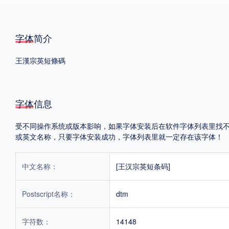
格式
字体简介
.TTF
.OTF
王漢宗英短條碼
地区
字体信息
中国大陆
中国港澳台
更多
受不同操作系统或版本影响，如果字体安装后在软件字体列表里找不到，首
或英文名称，只要字体安装成功，字体列表里就一定存在该字体！
POP字体下载
字库打包下载
海报素材下载
中文名称：
[王汉宗英短条码]
字体新闻
字体文章
字体程序
字体人物
字体网站
Postscript名称：
dtm
字符数：
14148