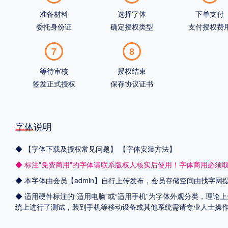
准备材料
选择字体
下单支付
委托身份证
确定授权类型
支付授权费
7
8
等待审核
授权结束
签发正式授权
保存协议证书
字体说明
◆
【字体下载及授权常见问题】
【字体安装方法】
◆ 标注"免费商用"的字体请联系版权人核实后使用！字体商用必须
◆ 本字体由会员【admin】自行上传发布，会员存储空间由找字
◆ 适用硬件标注的“适用电脑”或“适用手机”为字体外观分类，理论上
统上进行了测试，装到手机等移动设备或其他系统需请专业人士操