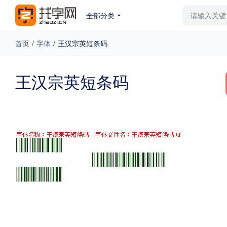
全部分类
最新字体
排行榜
教
首页
/
字体
/
王汉宗英短条码
专题
王汉宗英短条码
免费下载
收费下载
更多
外观
硬笔手写
更多
粗细
特粗
粗体