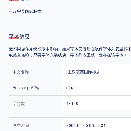
王汉宗英国际标志
格式
.TTF
.OTF
字体信息
地区
受不同操作系统或版本影响，如果字体安装后在软件字体列表里找不到，首
或英文名称，只要字体安装成功，字体列表里就一定存在该字体！
中国大陆
中国港澳台
更多
中文名称：
[王汉宗英国际标志]
POP字体下载
字库打包下载
海报素材下载
Postscript名称：
gjbz
字符数：
14148
字体新闻
字体文章
字体程序
字体人物
字体网站
发布时间：
2008-04-05 08:13:04