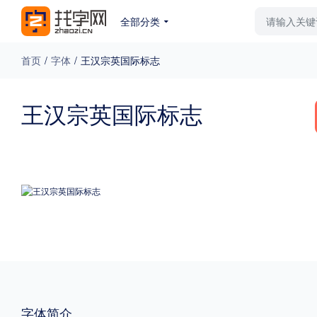
全部分类
最新字体
排行榜
教
首页
/
字体
/
王汉宗英国际标志
专题
王汉宗英国际标志
免费下载
收费下载
更多
外观
硬笔手写
更多
粗细
特粗
粗体
字体简介