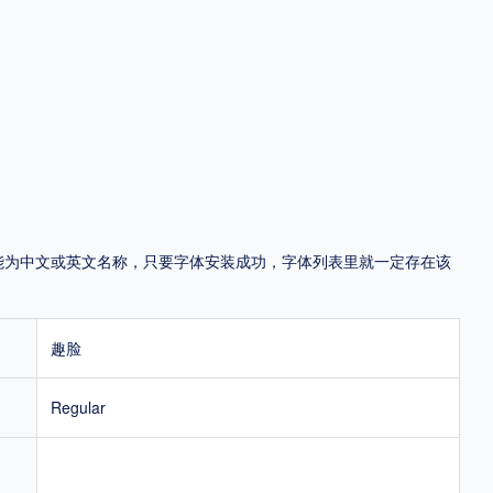
地区
中国大陆
中国港澳台
中国西藏
老挝
越南
泰国
缅甸
蒙古
日本
韩国
更多
用，有侵权风险！
，可能为中文或英文名称，只要字体安装成功，字体列表里就一定存在该
趣脸
Regular