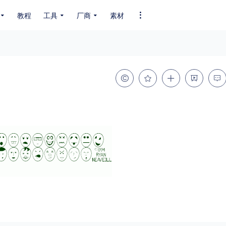
教程
工具
厂商
素材
全部字体
中文字体
英文字体
其它字体
编码
GB2312
GBK
GB18030
BIG5
SHIFT-JIS
EUC-JP
EUC-JP
UNICODE
粗细
特粗
粗体
细体
特细