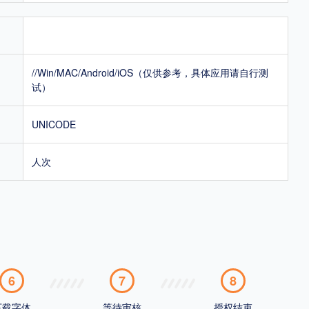
//Win/MAC/Android/iOS（仅供参考，具体应用请自行测
试）
UNICODE
人次
6
7
8
下载字体
等待审核
授权结束