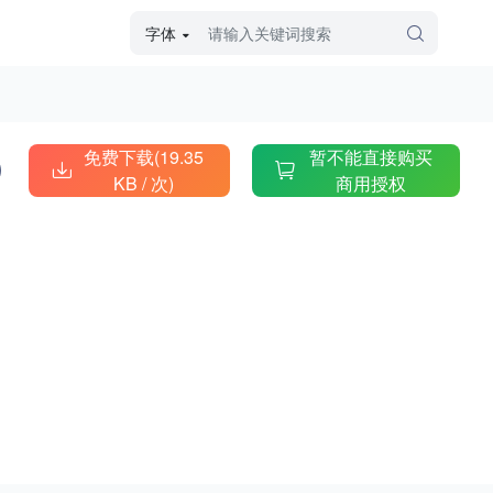
字体
字体高级筛选
外观
免费下载(19.35
暂不能直接购买
KB /
次)
商用授权
硬笔手写
毛笔飞白
粉笔勾绘
个性书体
美术手绘
儿童字体
涂鸦字体
哥特字体
印刷字体
更多
字型
手写手绘
创意设计
印刷字体