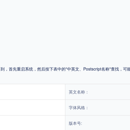
平台
适用电脑
适用手机
，商业用途也需购买商用授权！不能在线购买的请联系版权方，联系不到版权方不要商
首先重启系统，然后按下表中的"中英文、Postscript名称"查找
英文名称：
字体风格：
版本号: