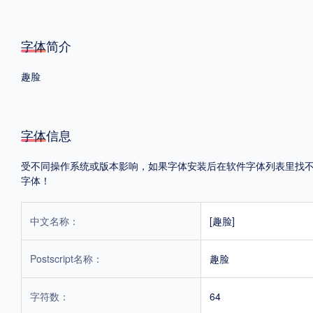
格式
字体简介
.TTF
.OTF
.TTC
趣脸
字体信息
重要提示：本站提供的字体除标注“
免费商用
”的字体外，即使显示“
免费下载
”
受不同操作系统或版本影响，如果字体安装后在软件字体列表里找不到，
字体！
中文名称：
[趣脸]
Postscript名称：
趣脸
字符数：
64