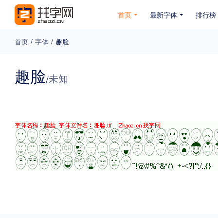
首页
最新字体
排行榜
首页
/
字体
/
趣脸
专题
趣脸
未知
/
免费下载
收费下载
免费商用
无下载
名人名家字体
公文字体
图案字体
更多
风格
力量
圆润
优雅
豪放
奇特