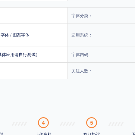
字体分类：
文字体
/
图案字体
适用系统：
具体应用请自行测试）
字体内码:
关注人数：
4
5
付
上传资料
签订协议