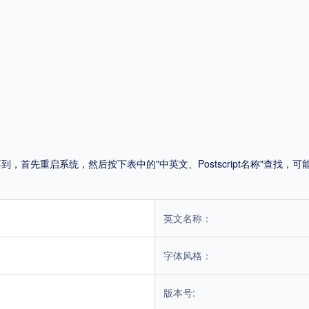
平台
适用电脑
适用手机
，商业用途也需购买商用授权！不能在线购买的请联系版权方，联系不到版权方不要商
首先重启系统，然后按下表中的"中英文、Postscript名称"查找
英文名称：
字体风格：
版本号: