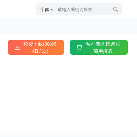
字体
字体高级筛选
外观
免费下载(38.86
暂不能直接购买
KB /
次)
商用授权
硬笔手写
毛笔飞白
粉笔勾绘
个性书体
美术手绘
儿童字体
涂鸦字体
哥特字体
印刷字体
更多
字型
手写手绘
创意设计
印刷字体