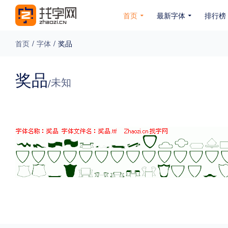
首页
最新字体
排行榜
首页
/
字体
/
奖品
专题
奖品
未知
/
免费下载
收费下载
免费商用
无下载
名人名家字体
公文字体
图案字体
更多
风格
力量
圆润
优雅
豪放
奇特