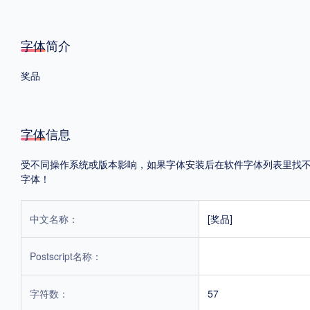
格式
字体简介
.TTF
.OTF
.TTC
奖品
字体信息
重要提示：本站提供的字体除标注“
免费商用
”的字体外，即使显示“
免费下载
”
受不同操作系统或版本影响，如果字体安装后在软件字体列表里找不到，
字体！
中文名称：
[奖品]
Postscript名称：
字符数：
57