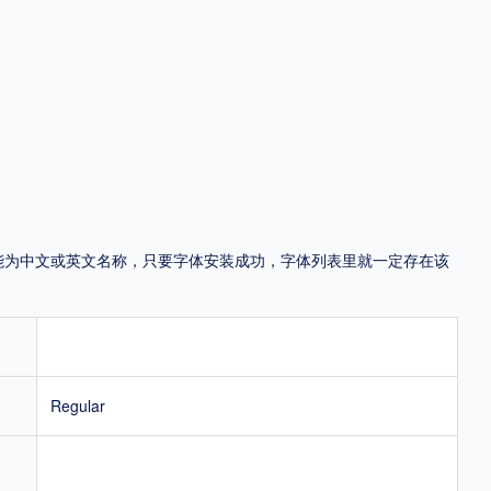
地区
中国大陆
中国港澳台
中国西藏
老挝
越南
泰国
缅甸
蒙古
日本
韩国
更多
用，有侵权风险！
，可能为中文或英文名称，只要字体安装成功，字体列表里就一定存在该
Regular