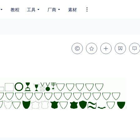
教程
工具
厂商
素材
全部字体
中文字体
英文字体
其它字体
编码
GB2312
GBK
GB18030
BIG5
SHIFT-JIS
EUC-JP
EUC-JP
UNICODE
粗细
特粗
粗体
细体
特细