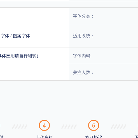
字体分类：
文字体
/
图案字体
适用系统：
具体应用请自行测试）
字体内码:
关注人数：
4
5
付
上传资料
签订协议