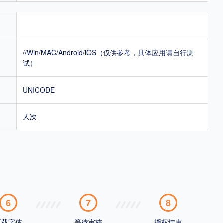
//Win/MAC/Android/iOS（仅供参考，具体应用请自行测
试）
UNICODE
人次
6
7
8
下载字体
等待审核
授权结束