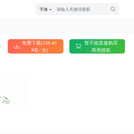
字体
字体高级筛选
外观
免费下载(125.41
暂不能直接购买
KB /
次)
商用授权
硬笔手写
毛笔飞白
粉笔勾绘
个性书体
美术手绘
儿童字体
涂鸦字体
哥特字体
印刷字体
更多
字型
手写手绘
创意设计
印刷字体