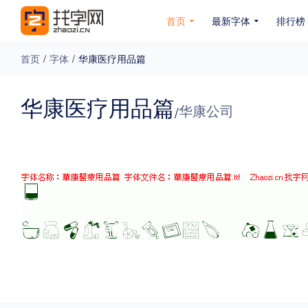
首页
最新字体
排行榜
首页
/
字体
/
华康医疗用品篇
专题
华康医疗用品篇
华康公司
/
免费下载
收费下载
免费商用
无下载
名人名家字体
公文字体
图案字体
更多
风格
力量
圆润
优雅
豪放
奇特