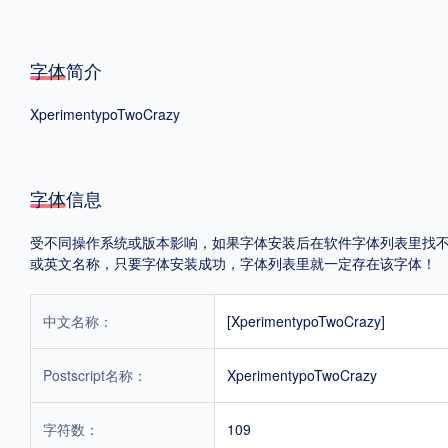
格式
字体简介
.TTF
.OTF
XperimentypoTwoCrazy
地区
字体信息
中国大陆
中国港澳台
更多
受不同操作系统或版本影响，如果字体安装后在软件字体列表里找不到，首
或英文名称，只要字体安装成功，字体列表里就一定存在该字体！
POP字体下载
字库打包下载
海报素材下载
中文名称：
[XperimentypoTwoCrazy]
字体新闻
字体文章
字体程序
字体人物
字体网站
Postscript名称：
XperimentypoTwoCrazy
字符数：
109