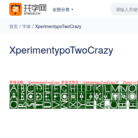
全部分类
最新字体
排行榜
教
首页
/
字体
/
XperimentypoTwoCrazy
专题
XperimentypoTwoCrazy
免费下载
收费下载
更多
外观
硬笔手写
更多
粗细
特粗
粗体