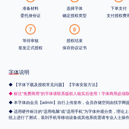
准备材料
选择字体
下单支付
委托身份证
确定授权类型
支付授权费
7
8
等待审核
授权结束
签发正式授权
保存协议证书
字体说明
◆
【字体下载及授权常见问题】
【字体安装方法】
◆ 标注"免费商用"的字体请联系版权人核实后使用！字体商用必须
◆ 本字体由会员【admin】自行上传发布，会员存储空间由找字
◆ 适用硬件标注的“适用电脑”或“适用手机”为字体外观分类，理论上
统上进行了测试，装到手机等移动设备或其他系统需请专业人士操