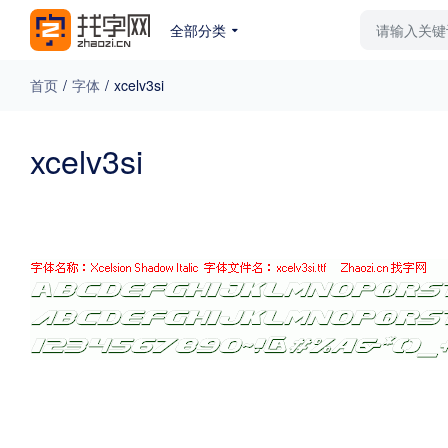
全部分类
最新字体
排行榜
教
首页
/
字体
/
xcelv3si
专题
xcelv3si
免费下载
收费下载
更多
外观
硬笔手写
更多
粗细
特粗
粗体