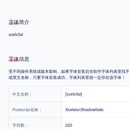
格式
字体简介
.TTF
.OTF
xcelv3si
地区
字体信息
中国大陆
中国港澳台
更多
受不同操作系统或版本影响，如果字体安装后在软件字体列表里找不到，首
或英文名称，只要字体安装成功，字体列表里就一定存在该字体！
POP字体下载
字库打包下载
海报素材下载
中文名称：
[xcelv3si]
字体新闻
字体文章
字体程序
字体人物
字体网站
Postscript名称：
XcelsionShadowItalic
字符数：
220