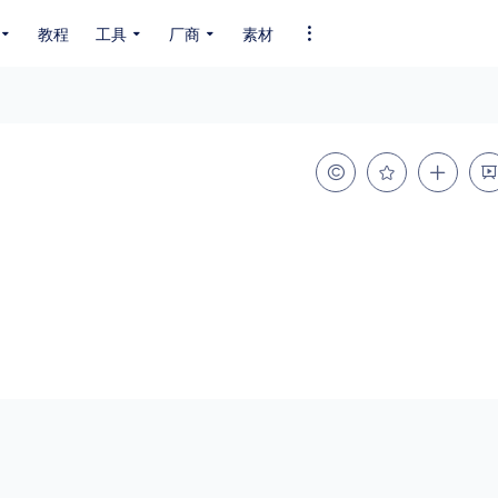
教程
工具
厂商
素材
全部字体
中文字体
英文字体
其它字体
编码
GB2312
GBK
GB18030
BIG5
SHIFT-JIS
EUC-JP
EUC-JP
UNICODE
粗细
特粗
粗体
细体
特细