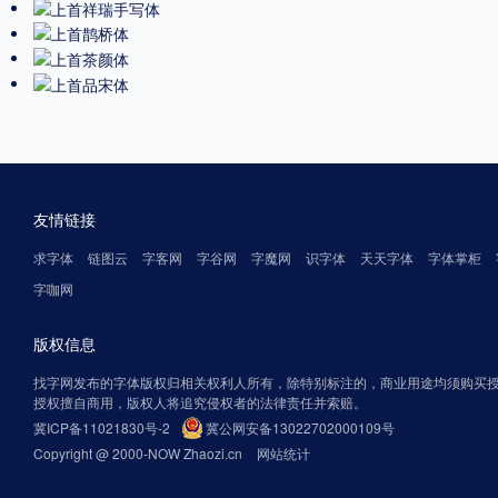
友情链接
求字体
链图云
字客网
字谷网
字魔网
识字体
天天字体
字体掌柜
字咖网
版权信息
找字网发布的字体版权归相关权利人所有，除特别标注的，商业用途均须购买
授权擅自商用，版权人将追究侵权者的法律责任并索赔。
冀ICP备11021830号-2
冀公网安备13022702000109号
Copyright @ 2000-NOW Zhaozi.cn
网站统计