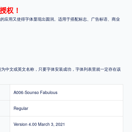
授权！
地区
体中曲线的应用又使得字体显现出圆润。适用于搭配标志、广告标语、商业
中国大陆
中国港澳台
中国西藏
老挝
越南
泰国
缅甸
蒙古
日本
韩国
更多
用，有侵权风险！
，可能为中文或英文名称，只要字体安装成功，字体列表里就一定存在该
A006-Sounso Fabulous
Regular
Version 4.00 March 3, 2021