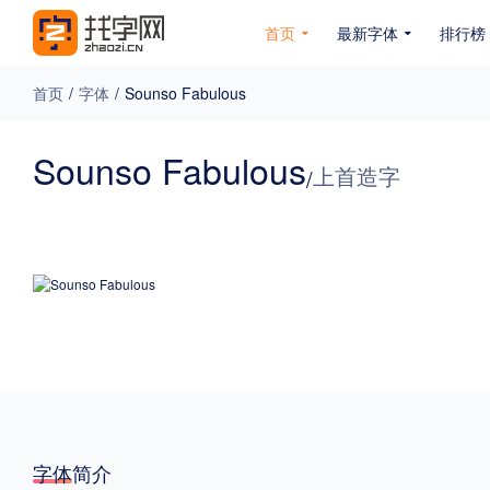
首页
最新字体
排行榜
首页
/
字体
/
Sounso Fabulous
专题
Sounso Fabulous
上首造字
/
免费下载
收费下载
免费商用
无下载
名人名家字体
公文字体
图案字体
更多
风格
力量
圆润
优雅
豪放
奇特
字体简介