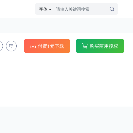
字体
字体高级筛选
外观
付费1元下载
购买商用授权
硬笔手写
毛笔飞白
粉笔勾绘
个性书体
美术手绘
儿童字体
涂鸦字体
哥特字体
印刷字体
更多
字型
手写手绘
创意设计
印刷字体