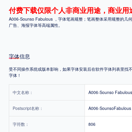
付费下载仅限个人非商业用途，商业用
格式
A006-Sounso Fabulous ，字体笔画规整；笔画整体
.TTF
.OTF
.TTC
广告、海报字体等高端属性。
字体信息
重要提示：本站提供的字体除标注“
免费商用
”的字体外，即使显示“
免费下载
”
受不同操作系统或版本影响，如果字体安装后在软件字体列表里找不到，
字体！
中文名称：
A006-Sounso Fabulou
Postscript名称：
A006-SounsoFabulous
字符数：
806