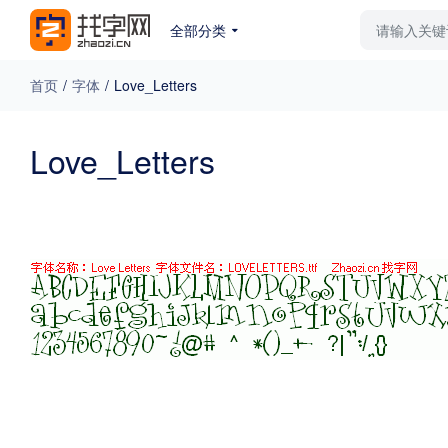
全部分类
最新字体
排行榜
教
首页
/
字体
/
Love_Letters
专题
Love_Letters
免费下载
收费下载
更多
外观
硬笔手写
更多
粗细
特粗
粗体