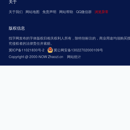
关于
关于我们
网站地图
免责声明
网站帮助
QQ微信群
浏览异常
版权信息
找字网发布的字体版权归相关权利人所有，除特别标注的，商业用途均须购买
究侵权者的法律责任并索赔。
冀ICP备11021830号-2
冀公网安备13022702000109号
Copyright @ 2000-NOW Zhaozi.cn
网站统计