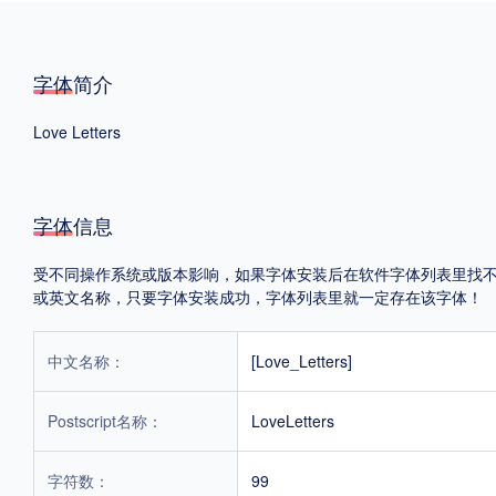
格式
字体简介
.TTF
.OTF
Love Letters
地区
字体信息
中国大陆
中国港澳台
更多
受不同操作系统或版本影响，如果字体安装后在软件字体列表里找不到，首
或英文名称，只要字体安装成功，字体列表里就一定存在该字体！
POP字体下载
字库打包下载
海报素材下载
中文名称：
[Love_Letters]
字体新闻
字体文章
字体程序
字体人物
字体网站
Postscript名称：
LoveLetters
字符数：
99