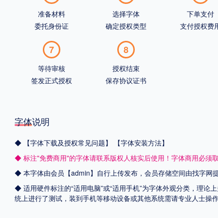
准备材料
选择字体
下单支付
委托身份证
确定授权类型
支付授权费
7
8
等待审核
授权结束
签发正式授权
保存协议证书
字体说明
◆
【字体下载及授权常见问题】
【字体安装方法】
◆ 标注"免费商用"的字体请联系版权人核实后使用！字体商用必须
◆ 本字体由会员【admin】自行上传发布，会员存储空间由找字
◆ 适用硬件标注的“适用电脑”或“适用手机”为字体外观分类，理论上
统上进行了测试，装到手机等移动设备或其他系统需请专业人士操