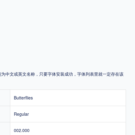
地区
中国大陆
中国港澳台
中国西藏
老挝
越南
泰国
缅甸
蒙古
日本
韩国
更多
用，有侵权风险！
，可能为中文或英文名称，只要字体安装成功，字体列表里就一定存在该
Butterflies
Regular
002.000