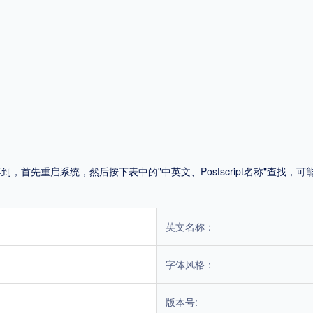
平台
适用电脑
适用手机
，商业用途也需购买商用授权！不能在线购买的请联系版权方，联系不到版权方不要商
首先重启系统，然后按下表中的"中英文、Postscript名称"查找
英文名称：
字体风格：
版本号: