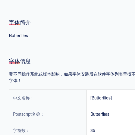
格式
字体简介
.TTF
.OTF
.TTC
Butterflies
字体信息
重要提示：本站提供的字体除标注“
免费商用
”的字体外，即使显示“
免费下载
”
受不同操作系统或版本影响，如果字体安装后在软件字体列表里找不到，
字体！
中文名称：
[Butterflies]
Postscript名称：
Butterflies
字符数：
35