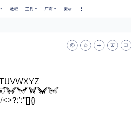
教程
工具
厂商
素材
全部字体
中文字体
英文字体
其它字体
编码
GB2312
GBK
GB18030
BIG5
SHIFT-JIS
EUC-JP
EUC-JP
UNICODE
粗细
特粗
粗体
细体
特细