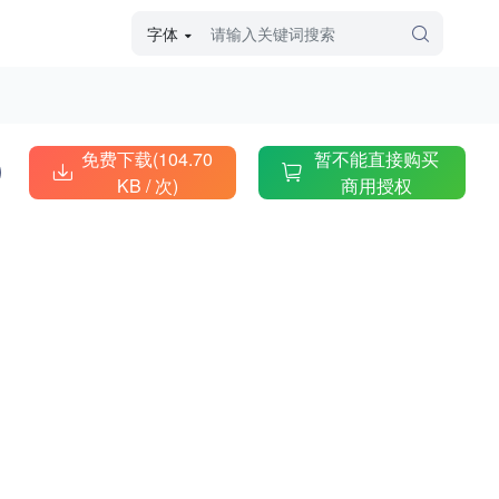
字体
字体高级筛选
外观
免费下载(104.70
暂不能直接购买
KB /
次)
商用授权
硬笔手写
毛笔飞白
粉笔勾绘
个性书体
美术手绘
儿童字体
涂鸦字体
哥特字体
印刷字体
更多
字型
手写手绘
创意设计
印刷字体