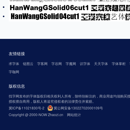
友情链接
求字体
链图云
字客网
字谷网
字魔网
识字体
天天字体
字体掌柜
字咖网
版权信息
找字网发布的字体版权归相关权利人所有，除特别标注的，商业用途均须购买
授权擅自商用，版权人将追究侵权者的法律责任并索赔。
冀ICP备11021830号-2
冀公网安备13022702000109号
Copyright @ 2000-NOW Zhaozi.cn
网站统计