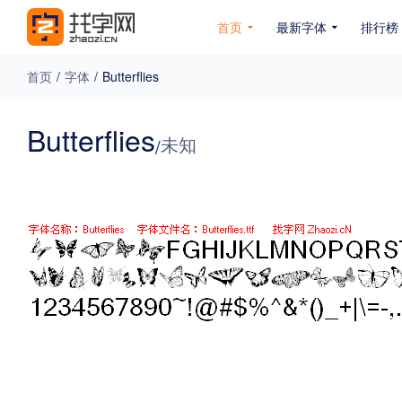
首页
最新字体
排行榜
首页
/
字体
/
Butterflies
专题
Butterflies
未知
/
免费下载
收费下载
免费商用
无下载
名人名家字体
公文字体
图案字体
更多
风格
力量
圆润
优雅
豪放
奇特