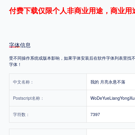
付费下载仅限个人非商业用途，商业用
格式
.TTF
.OTF
.TTC
字体信息
受不同操作系统或版本影响，如果字体安装后在软件字体列表里找不到，
字体！
重要提示：本站提供的字体除标注“
免费商用
”的字体外，即使显示“
免费下载
”
中文名称：
我的 月亮永悬不落
Postscript名称：
WoDeYueLiangYongXu
字符数：
7397