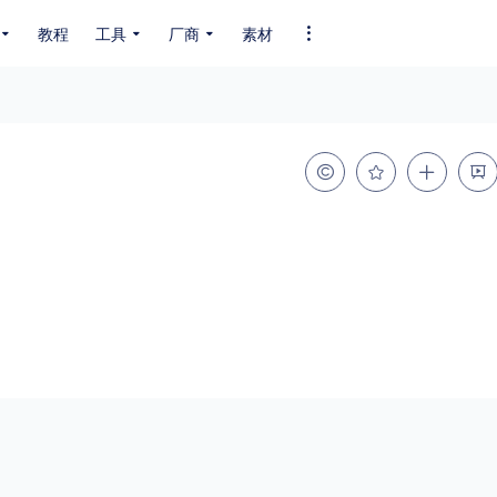
教程
工具
厂商
素材
全部字体
中文字体
英文字体
其它字体
编码
GB2312
GBK
GB18030
BIG5
SHIFT-JIS
EUC-JP
EUC-JP
UNICODE
粗细
特粗
粗体
细体
特细