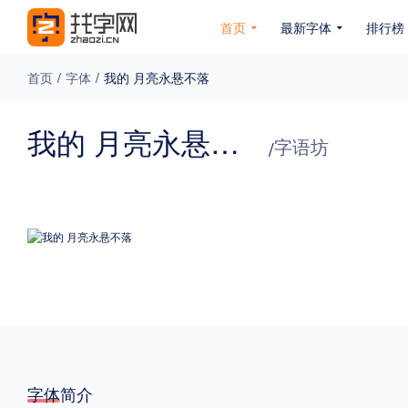
首页
最新字体
排行榜
首页
/
字体
/
我的 月亮永悬不落
专题
我的 月亮永悬不落
字语坊
/
免费下载
收费下载
免费商用
无下载
名人名家字体
公文字体
图案字体
更多
风格
力量
圆润
优雅
豪放
奇特
字体简介