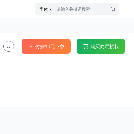
字体
字体高级筛选
外观
付费10元下载
购买商用授权
硬笔手写
毛笔飞白
粉笔勾绘
个性书体
美术手绘
儿童字体
涂鸦字体
哥特字体
印刷字体
更多
字型
手写手绘
创意设计
印刷字体