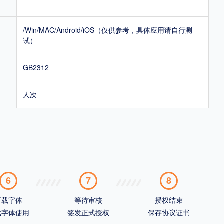
/Win/MAC/Android/iOS（仅供参考，具体应用请自行测
试）
GB2312
人次
6
7
8
下载字体
等待审核
授权结束
载字体使用
签发正式授权
保存协议证书