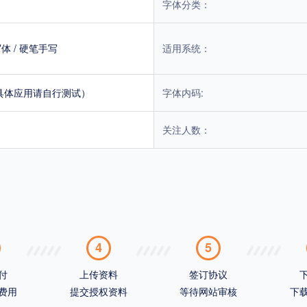
字体分类：
写体
/
硬笔手写
适用系统：
具体应用请自行测试）
字体内码:
关注人数：
4
5
付
上传资料
签订协议
费用
提交授权资料
等待网站审核
下