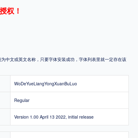
授权！
地区
中国大陆
中国港澳台
中国西藏
老挝
越南
泰国
缅甸
蒙古
日本
韩国
更多
，可能为中文或英文名称，只要字体安装成功，字体列表里就一定存在该
用，有侵权风险！
WoDeYueLiangYongXuanBuLuo
Regular
Version 1.00 April 13 2022, initial release