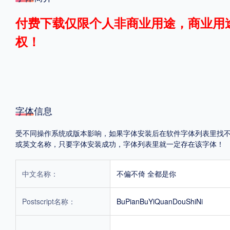
格式
付费下载仅限个人非商业用途，商业用
权！
.TTF
.OTF
地区
中国大陆
中国港澳台
更多
字体信息
受不同操作系统或版本影响，如果字体安装后在软件字体列表里找不到，首
或英文名称，只要字体安装成功，字体列表里就一定存在该字体！
POP字体下载
字库打包下载
海报素材下载
中文名称：
不偏不倚 全都是你
字体新闻
字体文章
字体程序
字体人物
字体网站
Postscript名称：
BuPianBuYiQuanDouShiNi