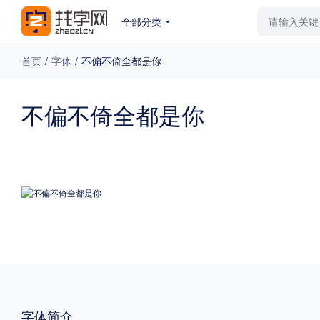
全部分类
最新字体
排行榜
教
首页
/
字体
/
不偏不倚全都是你
专题
不偏不倚全都是你
免费下载
收费下载
更多
外观
硬笔手写
更多
粗细
特粗
粗体
字体简介