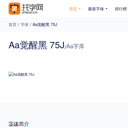
首页
最新字体
排行榜
首页
/
字体
/
Aa觉醒黑 75J
专题
Aa觉醒黑 75J
Aa字库
/
免费下载
收费下载
免费商用
无下载
名人名家字体
公文字体
图案字体
更多
风格
力量
圆润
优雅
豪放
奇特
字体简介