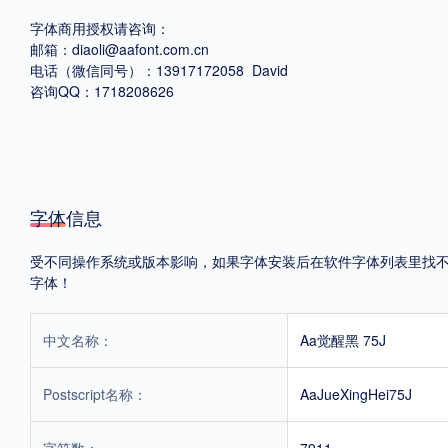
字体商用授权请咨询：
格式
邮箱：diaoli@aafont.com.cn
电话（微信同号）：13917172058 David
.TTF
.OTF
.TTC
咨询QQ：1718208626
字体信息
重要提示：本站提供的字体除标注“
免费商用
”的字体外，即使显示“
免费下载
”
受不同操作系统或版本影响，如果字体安装后在软件字体列表里找不到，
字体！
中文名称：
Aa觉醒黑 75J
Postscript名称：
AaJueXingHei75J
字符数：
7911