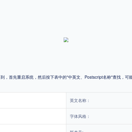
平台
适用电脑
适用手机
，商业用途也需购买商用授权！不能在线购买的请联系版权方，联系不到版权方不要商
首先重启系统，然后按下表中的"中英文、Postscript名称"查找
英文名称：
字体风格：
版本号: