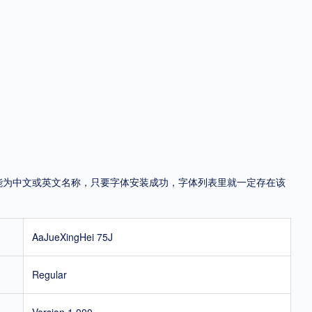
地区
中国大陆
中国港澳台
中国西藏
老挝
越南
泰国
缅甸
蒙古
日本
韩国
更多
用，有侵权风险！
，可能为中文或英文名称，只要字体安装成功，字体列表里就一定存在该
AaJueXingHei 75J
Regular
Version 1.000