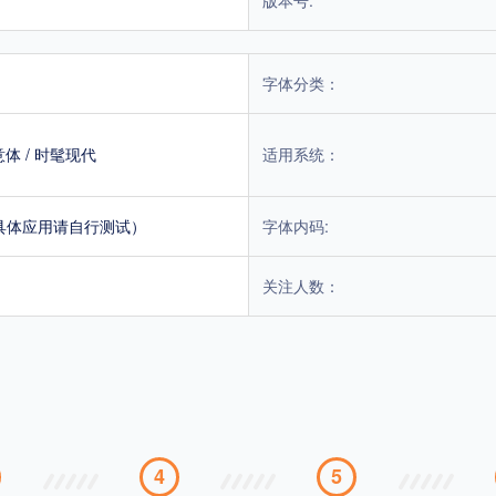
字体分类：
意体
/
时髦现代
适用系统：
具体应用请自行测试）
字体内码:
关注人数：
4
5