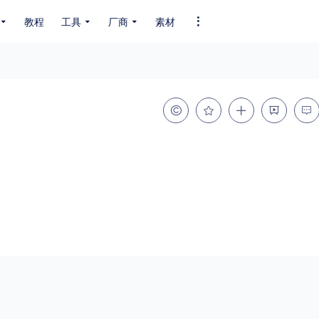
教程
工具
厂商
素材
全部字体
中文字体
英文字体
其它字体
编码
GB2312
GBK
GB18030
BIG5
SHIFT-JIS
EUC-JP
EUC-JP
UNICODE
粗细
特粗
粗体
细体
特细