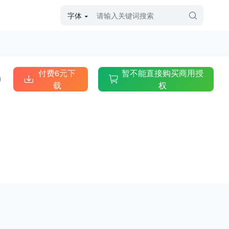
字体
字体高级筛选
外观
付费6元下
暂不能直接购买商用授
载
权
硬笔手写
毛笔飞白
粉笔勾绘
个性书体
美术手绘
儿童字体
涂鸦字体
哥特字体
印刷字体
更多
字型
手写手绘
创意设计
印刷字体