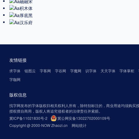
友情链接
求字体
链图云
字客网
字谷网
字魔网
识字体
天天字体
字体掌柜
字咖网
版权信息
找字网发布的字体版权归相关权利人所有，除特别标注的，商业用途均须购买
授权擅自商用，版权人将追究侵权者的法律责任并索赔。
冀ICP备11021830号-2
冀公网安备13022702000109号
Copyright @ 2000-NOW Zhaozi.cn
网站统计