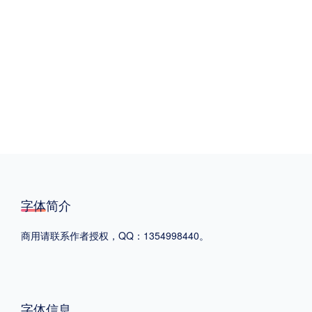
格式
.TTF
.OTF
地区
中国大陆
中国港澳台
更多
POP字体下载
字库打包下载
海报素材下载
字体简介
商用请联系作者授权，QQ：1354998440。
字体新闻
字体文章
字体程序
字体人物
字体网站
字体信息