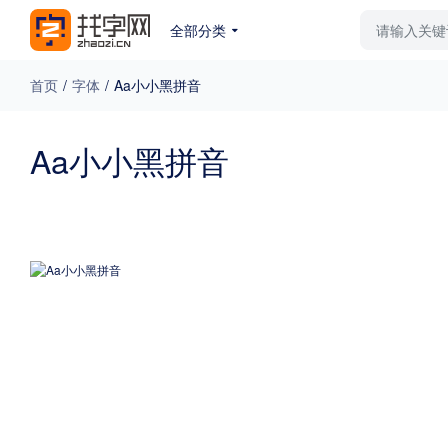
全部分类
最新字体
排行榜
教
首页
/
字体
/
Aa小小黑拼音
专题
Aa小小黑拼音
免费下载
收费下载
更多
外观
硬笔手写
更多
粗细
特粗
粗体