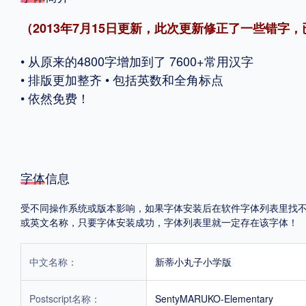
（2013年7月15日更新，此次更新修正了一些错
格式
• 从原来的4800字增加到了 7600+常用汉字
.TTF
.OTF
• 排版更加整齐 • 包括英数和全角标点
• 依然免费！
地区
中国大陆
中国港澳台
更多
字体信息
POP字体下载
字库打包下载
海报素材下载
受不同操作系统或版本影响，如果字体安装后在软件字体列表里找不到，首
或英文名称，只要字体安装成功，字体列表里就一定存在该字体！
字体新闻
字体文章
字体程序
字体人物
字体网站
中文名称：
新蒂小丸子小学版
Postscript名称：
SentyMARUKO-Elementary