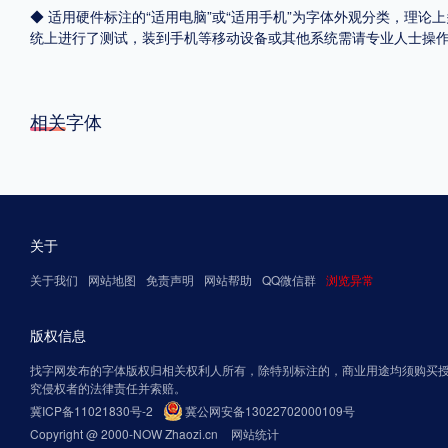
◆ 适用硬件标注的“适用电脑”或“适用手机”为字体外观分类，理论上
统上进行了测试，装到手机等移动设备或其他系统需请专业人士操
相关字体
关于
关于我们
网站地图
免责声明
网站帮助
QQ微信群
浏览异常
版权信息
找字网发布的字体版权归相关权利人所有，除特别标注的，商业用途均须购买
究侵权者的法律责任并索赔。
冀ICP备11021830号-2
冀公网安备13022702000109号
Copyright @ 2000-NOW Zhaozi.cn
网站统计