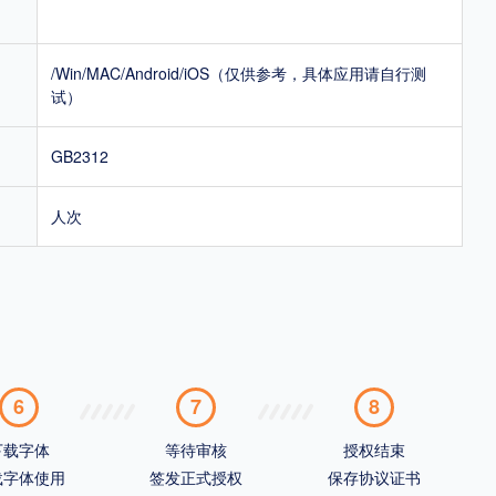
/Win/MAC/Android/iOS（仅供参考，具体应用请自行测
试）
GB2312
人次
6
7
8
下载字体
等待审核
授权结束
载字体使用
签发正式授权
保存协议证书