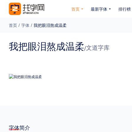
首页
最新字体
排行榜
首页
/
字体
/
我把眼泪熬成温柔
专题
我把眼泪熬成温柔
文道字库
/
免费下载
收费下载
免费商用
无下载
名人名家字体
公文字体
图案字体
更多
风格
力量
圆润
优雅
豪放
奇特
字体简介