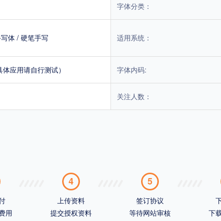
字体分类：
手写体
/
硬笔手写
适用系统：
具体应用请自行测试）
字体内码:
关注人数：
4
5
付
上传资料
签订协议
费用
提交授权资料
等待网站审核
下