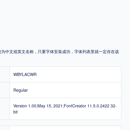
地区
中国大陆
中国港澳台
中国西藏
老挝
越南
泰国
缅甸
蒙古
日本
韩国
更多
，可能为中文或英文名称，只要字体安装成功，字体列表里就一定存在该
用，有侵权风险！
WBYLACWR
Regular
Version 1.00;May 15, 2021;FontCreator 11.5.0.2422 32-
bit