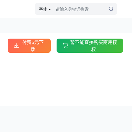
字体
字体高级筛选
外观
付费5元下
暂不能直接购买商用授
载
权
硬笔手写
毛笔飞白
粉笔勾绘
个性书体
美术手绘
儿童字体
涂鸦字体
哥特字体
印刷字体
更多
字型
手写手绘
创意设计
印刷字体