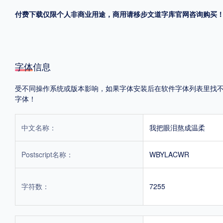
付费下载仅限个人非商业用途，商用请移步文道字库官网咨询购买
格式
.TTF
.OTF
.TTC
字体信息
受不同操作系统或版本影响，如果字体安装后在软件字体列表里找不到，
字体！
重要提示：本站提供的字体除标注“
免费商用
”的字体外，即使显示“
免费下载
”
中文名称：
我把眼泪熬成温柔
Postscript名称：
WBYLACWR
字符数：
7255