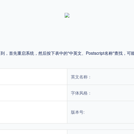
！
平台
适用电脑
适用手机
首先重启系统，然后按下表中的"中英文、Postscript名称"查找
，商业用途也需购买商用授权！不能在线购买的请联系版权方，联系不到版权方不要商
英文名称：
字体风格：
版本号: