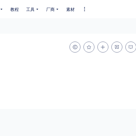
教程
工具
厂商
素材
全部字体
中文字体
英文字体
其它字体
编码
GB2312
GBK
GB18030
BIG5
SHIFT-JIS
EUC-JP
EUC-JP
UNICODE
粗细
特粗
粗体
细体
特细