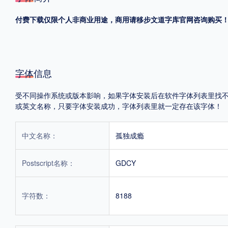
付费下载仅限个人非商业用途，商用请移步文道字库官网咨询购买
格式
.TTF
.OTF
字体信息
地区
受不同操作系统或版本影响，如果字体安装后在软件字体列表里找不到，首
中国大陆
中国港澳台
更多
或英文名称，只要字体安装成功，字体列表里就一定存在该字体！
中文名称：
孤独成瘾
POP字体下载
字库打包下载
海报素材下载
Postscript名称：
GDCY
字体新闻
字体文章
字体程序
字体人物
字体网站
字符数：
8188