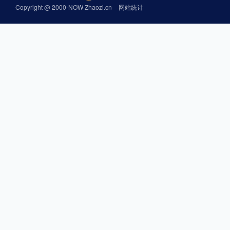
Copyright @ 2000-NOW Zhaozi.cn
网站统计