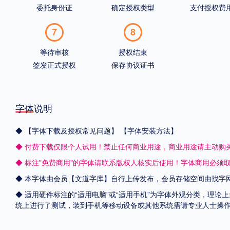
委托身份证
确定授权类型
支付授权费
7
8
等待审核
授权结束
签发正式授权
保存协议证书
字体说明
◆
【字体下载及授权常见问题】
【字体安装方法】
◆ 付费下载仅限个人试用！禁止任何商业用途，商业用途请主动购
◆ 标注"免费商用"的字体请联系版权人核实后使用！字体商用必须
◆ 本字体由会员【
文道字库
】自行上传发布，会员存储空间由找字
◆ 适用硬件标注的“适用电脑”或“适用手机”为字体外观分类，理论上
统上进行了测试，装到手机等移动设备或其他系统需请专业人士操