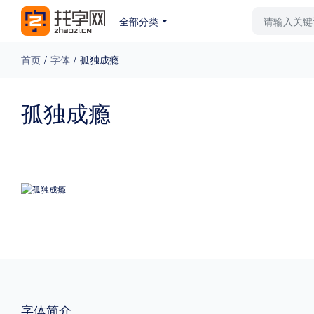
全部分类
最新字体
排行榜
教
首页
/
字体
/
孤独成瘾
专题
孤独成瘾
免费下载
收费下载
更多
外观
硬笔手写
更多
粗细
特粗
粗体
字体简介