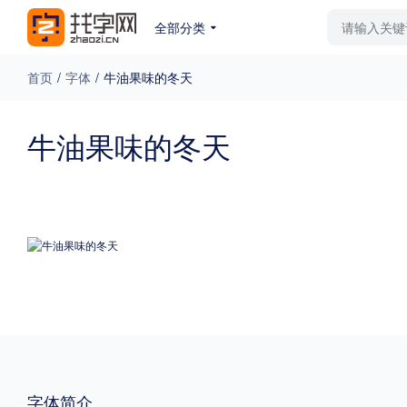
全部分类
最新字体
排行榜
教
首页
/
字体
/
牛油果味的冬天
专题
牛油果味的冬天
免费下载
收费下载
更多
外观
硬笔手写
更多
粗细
特粗
粗体
字体简介