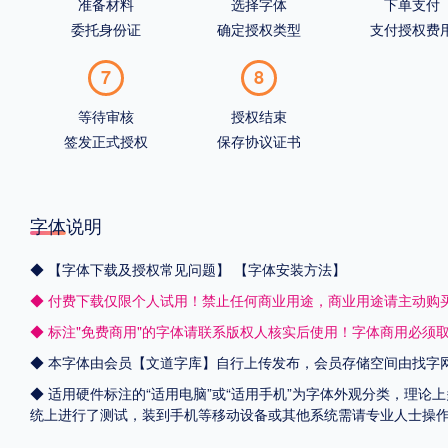
准备材料
选择字体
下单支付
委托身份证
确定授权类型
支付授权费
7
8
等待审核
授权结束
签发正式授权
保存协议证书
字体说明
◆
【字体下载及授权常见问题】
【字体安装方法】
◆ 付费下载仅限个人试用！禁止任何商业用途，商业用途请主动购
◆ 标注"免费商用"的字体请联系版权人核实后使用！字体商用必须
◆ 本字体由会员【
文道字库
】自行上传发布，会员存储空间由找字
◆ 适用硬件标注的“适用电脑”或“适用手机”为字体外观分类，理论上
统上进行了测试，装到手机等移动设备或其他系统需请专业人士操