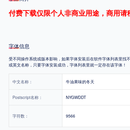
格式
付费下载仅限个人非商业用途，商用请
.TTF
.OTF
字体信息
地区
受不同操作系统或版本影响，如果字体安装后在软件字体列表里找不到，首
中国大陆
中国港澳台
更多
或英文名称，只要字体安装成功，字体列表里就一定存在该字体！
中文名称：
牛油果味的冬天
POP字体下载
字库打包下载
海报素材下载
Postscript名称：
NYGWDDT
字体新闻
字体文章
字体程序
字体人物
字体网站
字符数：
9566