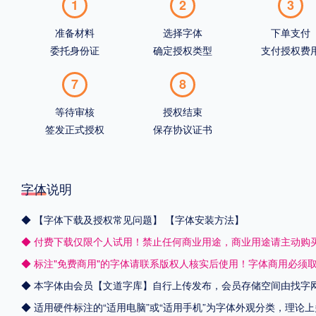
1
2
3
准备材料
选择字体
下单支付
委托身份证
确定授权类型
支付授权费
7
8
等待审核
授权结束
签发正式授权
保存协议证书
字体说明
◆
【字体下载及授权常见问题】
【字体安装方法】
◆ 付费下载仅限个人试用！禁止任何商业用途，商业用途请主动购
◆ 标注"免费商用"的字体请联系版权人核实后使用！字体商用必须
◆ 本字体由会员【
文道字库
】自行上传发布，会员存储空间由找字
◆ 适用硬件标注的“适用电脑”或“适用手机”为字体外观分类，理论上