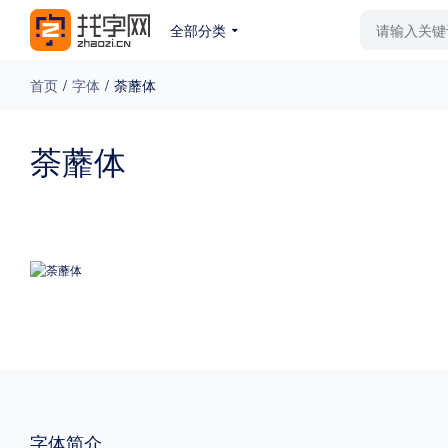
全部分类
最新字体
排行榜
教
首页
/
字体
/
荼蘼体
专题
荼蘼体
免费下载
收费下载
更多
外观
硬笔手写
更多
粗细
特粗
粗体
字体简介