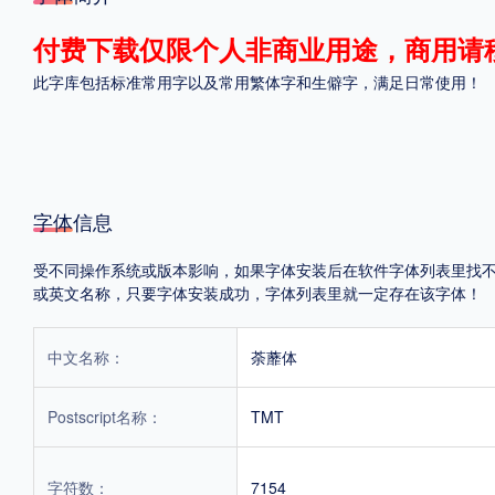
格式
付费下载仅限个人非商业用途，商用请
此字库包括标准常用字以及常用繁体字和生僻字，满足日常使用！
.TTF
.OTF
地区
字体信息
中国大陆
中国港澳台
更多
受不同操作系统或版本影响，如果字体安装后在软件字体列表里找不到，首
或英文名称，只要字体安装成功，字体列表里就一定存在该字体！
POP字体下载
字库打包下载
海报素材下载
中文名称：
荼蘼体
字体新闻
字体文章
字体程序
字体人物
字体网站
Postscript名称：
TMT
字符数：
7154