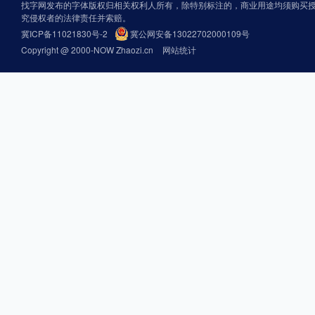
找字网发布的字体版权归相关权利人所有，除特别标注的，商业用途均须购买
究侵权者的法律责任并索赔。
冀ICP备11021830号-2
冀公网安备13022702000109号
Copyright @ 2000-NOW Zhaozi.cn
网站统计