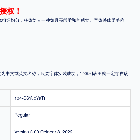
授权！
地区
体粗细均匀，整体给人一种如月亮般柔和的感觉。字体整体柔美稳
中国大陆
中国港澳台
中国西藏
老挝
越南
泰国
缅甸
蒙古
日本
韩国
更多
用，有侵权风险！
，可能为中文或英文名称，只要字体安装成功，字体列表里就一定存在该
184-SSYueYaTi
Regular
Version 6.00 October 8, 2022