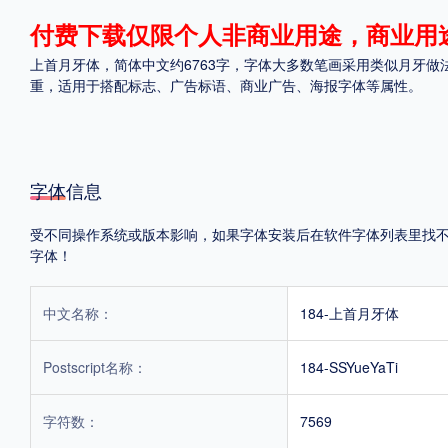
付费下载仅限个人非商业用途，商业用
格式
上首月牙体，简体中文约6763字，字体大多数笔画采用类似月牙
.TTF
.OTF
.TTC
重，适用于搭配标志、广告标语、商业广告、海报字体等属性。
字体信息
重要提示：本站提供的字体除标注“
免费商用
”的字体外，即使显示“
免费下载
”
受不同操作系统或版本影响，如果字体安装后在软件字体列表里找不到，
字体！
中文名称：
184-上首月牙体
Postscript名称：
184-SSYueYaTi
字符数：
7569