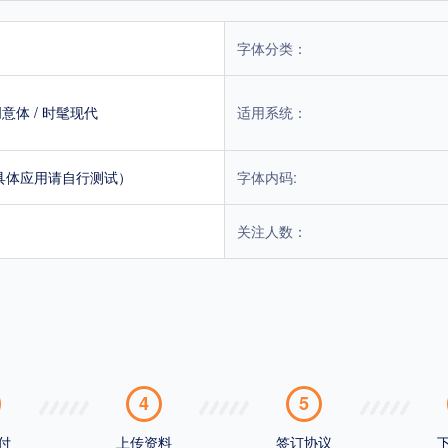
字体分类：
创意体
/
时髦现代
适用系统：
具体应用请自行测试）
字体内码:
关注人数：
4
5
付
上传资料
签订协议