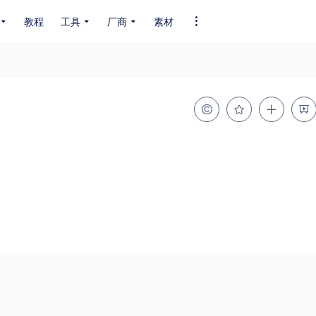
教程
工具
厂商
素材
全部字体
中文字体
英文字体
其它字体
编码
GB2312
GBK
GB18030
BIG5
SHIFT-JIS
EUC-JP
EUC-JP
UNICODE
粗细
特粗
粗体
细体
特细