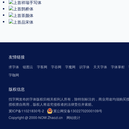
友情链接
求字体
链图云
字客网
字谷网
字魔网
识字体
天天字体
字体掌柜
字咖网
版权信息
找字网发布的字体版权归相关权利人所有，除特别标注的，商业用途均须购买
授权擅自商用，版权人将追究侵权者的法律责任并索赔。
冀ICP备11021830号-2
冀公网安备13022702000109号
Copyright @ 2000-NOW Zhaozi.cn
网站统计