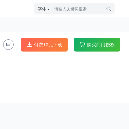
字体
字体高级筛选
外观
付费10元下载
购买商用授权
硬笔手写
毛笔飞白
粉笔勾绘
个性书体
美术手绘
儿童字体
涂鸦字体
哥特字体
印刷字体
更多
字型
手写手绘
创意设计
印刷字体