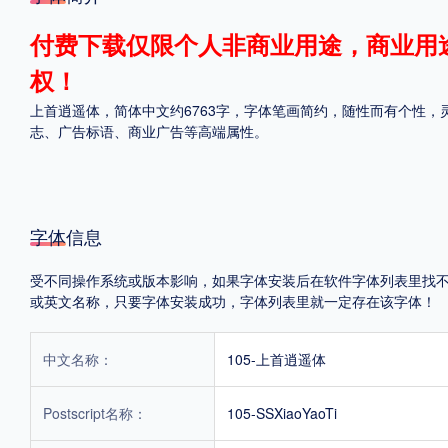
格式
付费下载仅限个人非商业用途，商业用
权！
.TTF
.OTF
上首逍遥体，简体中文约6763字，字体笔画简约，随性而有个性
志、广告标语、商业广告等高端属性。
地区
中国大陆
中国港澳台
更多
字体信息
受不同操作系统或版本影响，如果字体安装后在软件字体列表里找不到，首
POP字体下载
字库打包下载
海报素材下载
或英文名称，只要字体安装成功，字体列表里就一定存在该字体！
中文名称：
105-上首逍遥体
字体新闻
字体文章
字体程序
字体人物
字体网站
Postscript名称：
105-SSXiaoYaoTi