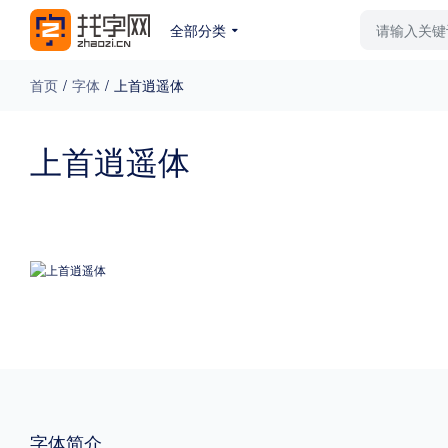
全部分类
最新字体
排行榜
教
首页
/
字体
/
上首逍遥体
专题
上首逍遥体
免费下载
收费下载
更多
外观
硬笔手写
更多
粗细
特粗
粗体
字体简介