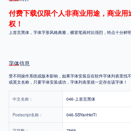
格式
付费下载仅限个人非商业用途，商业用
权！
.TTF
.OTF
上首言黑体，字体字形风格典雅，横竖笔画对比强烈，特点十分鲜
地区
中国大陆
中国港澳台
更多
字体信息
受不同操作系统或版本影响，如果字体安装后在软件字体列表里找不到，首
或英文名称，只要字体安装成功，字体列表里就一定存在该字体！
POP字体下载
字库打包下载
海报素材下载
中文名称：
046-上首言黑体
字体新闻
字体文章
字体程序
字体人物
字体网站
Postscript名称：
046-SSYanHeiTi
字符数：
7569