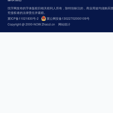
找字网发布的字体版权归相关权利人所有，除特别标注的，商业用途均须购买
究侵权者的法律责任并索赔。
冀ICP备11021830号-2
冀公网安备13022702000109号
Copyright @ 2000-NOW Zhaozi.cn
网站统计