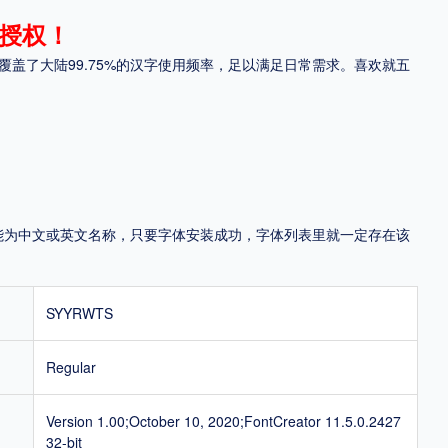
授权！
地区
覆盖了大陆99.75%的汉字使用频率，足以满足日常需求。喜欢就五
中国大陆
中国港澳台
中国西藏
老挝
越南
泰国
缅甸
蒙古
日本
韩国
更多
用，有侵权风险！
，可能为中文或英文名称，只要字体安装成功，字体列表里就一定存在该
SYYRWTS
Regular
Version 1.00;October 10, 2020;FontCreator 11.5.0.2427
32-bit