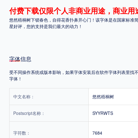
付费下载仅限个人非商业用途，商业用
格式
悠然梧桐树下锁春色，自得花香扑鼻开心门！该字体是在国家标准简体字
.TTF
.OTF
.TTC
星好评，您的支持是我们最大的动力！
字体信息
重要提示：本站提供的字体除标注“
免费商用
”的字体外，即使显示“
免费下载
”
受不同操作系统或版本影响，如果字体安装后在软件字体列表里找不到，
字体！
中文名称：
悠然梧桐树
Postscript名称：
SYYRWTS
字符数：
7684