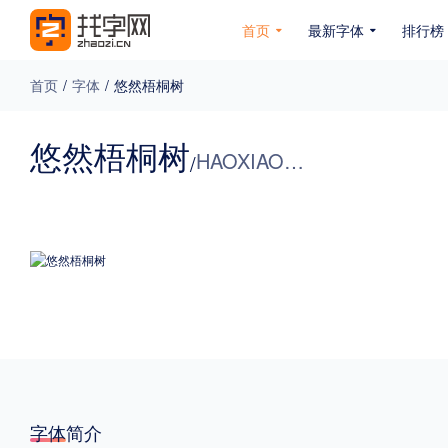
首页
最新字体
排行榜
首页
/
字体
/
悠然梧桐树
专题
悠然梧桐树
HAOXIAOBAO
/
免费下载
收费下载
免费商用
无下载
名人名家字体
公文字体
图案字体
更多
风格
力量
圆润
优雅
豪放
奇特
字体简介