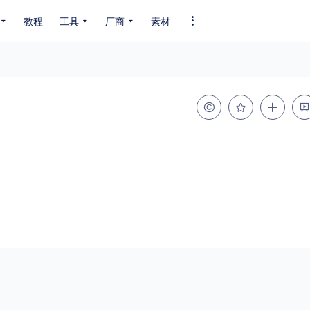
教程
工具
厂商
素材
全部字体
中文字体
英文字体
其它字体
编码
GB2312
GBK
GB18030
BIG5
SHIFT-JIS
EUC-JP
EUC-JP
UNICODE
粗细
特粗
粗体
细体
特细