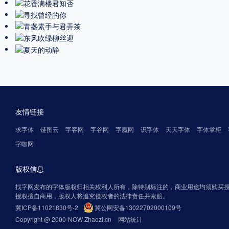
友情链接
求字体
链图云
字客网
字谷网
字魔网
识字体
天天字体
字体掌柜
字咖网
版权信息
找字网发布的字体版权归相关权利人所有，除特别标注的，商业用途均须购买
授权擅自商用，版权人将追究侵权者的法律责任并索赔。
冀ICP备11021830号-2
冀公网安备13022702000109号
Copyright @ 2000-NOW Zhaozi.cn
网站统计