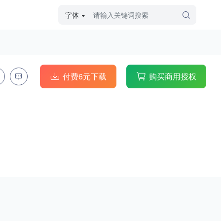
字体
字体高级筛选
外观
付费6元下载
购买商用授权
硬笔手写
毛笔飞白
粉笔勾绘
个性书体
美术手绘
儿童字体
涂鸦字体
哥特字体
印刷字体
更多
字型
手写手绘
创意设计
印刷字体