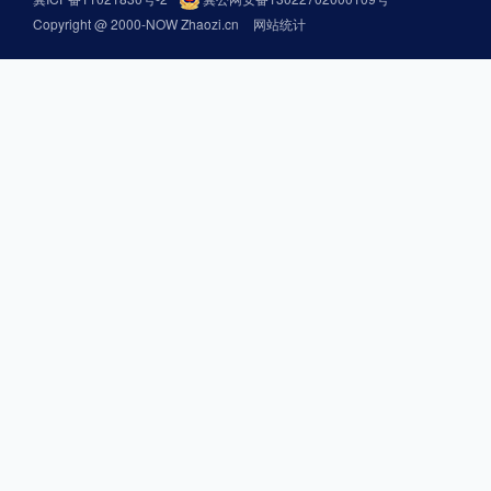
Copyright @ 2000-NOW Zhaozi.cn
网站统计