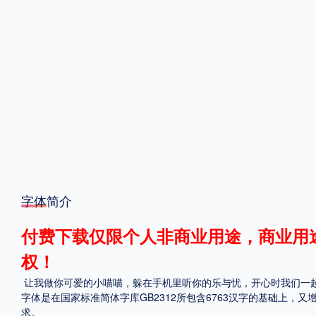
格式
.TTF
.OTF
地区
中国大陆
中国港澳台
更多
字体简介
POP字体下载
字库打包下载
海报素材下载
付费下载仅限个人非商业用途，商业用
字体新闻
字体文章
字体程序
字体人物
字体网站
权！
让我做你可爱的小喵喵，躲在手机里听你的乐与忧，开心时我们一
字体是在国家标准简体字库GB2312所包含6763汉字的基础上，又
求。