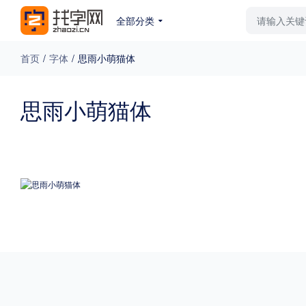
全部分类
最新字体
排行榜
教
首页
/
字体
/
思雨小萌猫体
专题
思雨小萌猫体
免费下载
收费下载
更多
外观
硬笔手写
更多
粗细
特粗
粗体