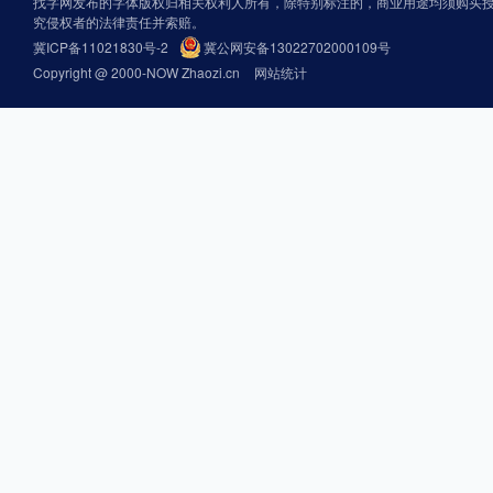
找字网发布的字体版权归相关权利人所有，除特别标注的，商业用途均须购买
究侵权者的法律责任并索赔。
冀ICP备11021830号-2
冀公网安备13022702000109号
Copyright @ 2000-NOW Zhaozi.cn
网站统计