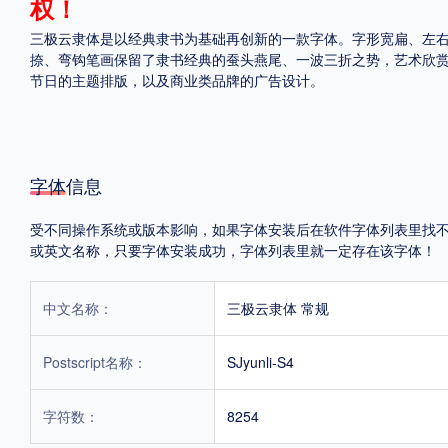
权！
三极云隶体是以经典隶书为基础再创新的一款字体。字形宽扁、左
捺、弯钩笔画保留了隶书经典的蚕头燕尾、一波三折之势，艺术欣
节日的主题排版，以及商业类品牌的广告设计。
字体信息
受不同操作系统或版本影响，如果字体安装后在软件字体列表里找不到，首
或英文名称，只要字体安装成功，字体列表里就一定存在该字体！
中文名称：
三极云隶体 常规
Postscript名称：
SJyunli-S4
字符数：
8254