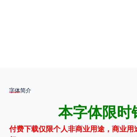
格式
.TTF
.OTF
地区
中国大陆
中国港澳台
更多
POP字体下载
字库打包下载
海报素材下载
字体简介
本字体限时
字体新闻
字体文章
字体程序
字体人物
字体网站
付费下载仅限个人非商业用途，商业用