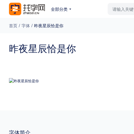
全部分类
最新字体
排行榜
教
首页
/
字体
/
昨夜星辰恰是你
专题
昨夜星辰恰是你
免费下载
收费下载
更多
外观
硬笔手写
更多
粗细
特粗
粗体
字体简介