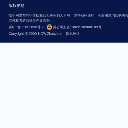
版权信息
找字网发布的字体版权归相关权利人所有，除特别标注的，商业用途均须购买
究侵权者的法律责任并索赔。
冀ICP备11021830号-2
冀公网安备13022702000109号
Copyright @ 2000-NOW Zhaozi.cn
网站统计