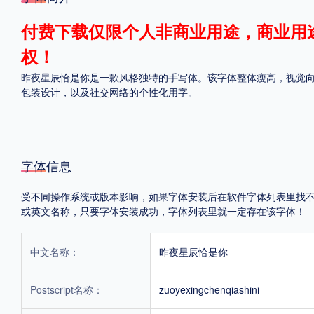
格式
付费下载仅限个人非商业用途，商业用
权！
.TTF
.OTF
昨夜星辰恰是你是一款风格独特的手写体。该字体整体瘦高，视觉
包装设计，以及社交网络的个性化用字。
地区
中国大陆
中国港澳台
更多
字体信息
受不同操作系统或版本影响，如果字体安装后在软件字体列表里找不到，首
POP字体下载
字库打包下载
海报素材下载
或英文名称，只要字体安装成功，字体列表里就一定存在该字体！
中文名称：
昨夜星辰恰是你
字体新闻
字体文章
字体程序
字体人物
字体网站
Postscript名称：
zuoyexingchenqiashini