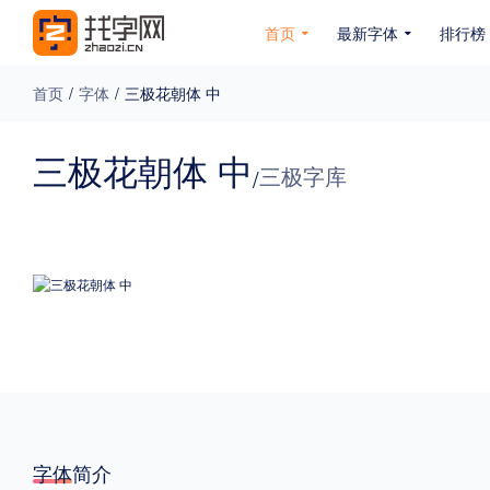
首页
最新字体
排行榜
首页
/
字体
/
三极花朝体 中
专题
三极花朝体 中
三极字库
/
免费下载
收费下载
免费商用
无下载
名人名家字体
公文字体
图案字体
更多
风格
力量
圆润
优雅
豪放
奇特
字体简介