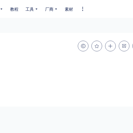
教程
工具
厂商
素材
全部字体
中文字体
英文字体
其它字体
编码
GB2312
GBK
GB18030
BIG5
SHIFT-JIS
EUC-JP
EUC-JP
UNICODE
粗细
特粗
粗体
细体
特细