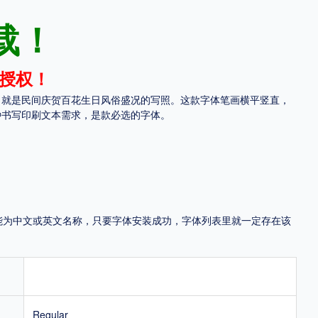
地区
载！
中国大陆
中国港澳台
中国西藏
老挝
越南
授权！
泰国
缅甸
蒙古
日本
韩国
更多
》就是民间庆贺百花生日风俗盛况的写照。这款字体笔画横平竖直，
种书写印刷文本需求，是款必选的字体。
用，有侵权风险！
，可能为中文或英文名称，只要字体安装成功，字体列表里就一定存在该
Regular