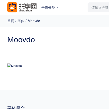
全部分类
最新字体
排行榜
教
首页
/
字体
/
Moovdo
专题
Moovdo
免费下载
收费下载
更多
外观
硬笔手写
更多
粗细
特粗
粗体
字体简介