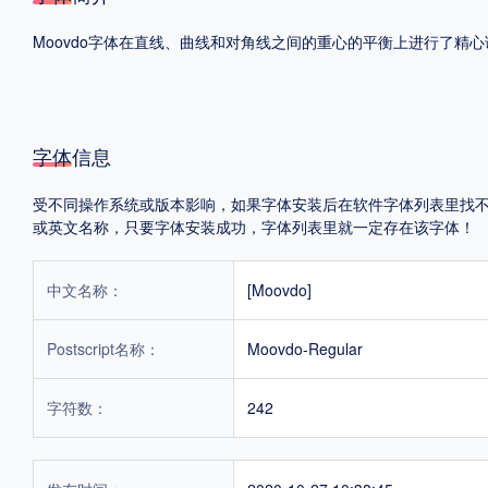
Moovdo字体在直线、曲线和对角线之间的重心的平衡上进行了精
格式
.TTF
.OTF
字体信息
地区
受不同操作系统或版本影响，如果字体安装后在软件字体列表里找不到，首
中国大陆
中国港澳台
更多
或英文名称，只要字体安装成功，字体列表里就一定存在该字体！
中文名称：
[Moovdo]
POP字体下载
字库打包下载
海报素材下载
Postscript名称：
Moovdo-Regular
字体新闻
字体文章
字体程序
字体人物
字体网站
字符数：
242